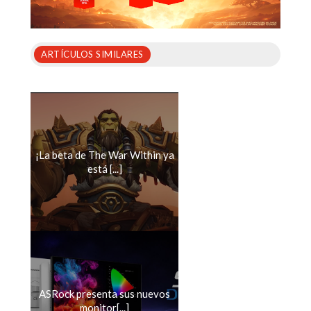
ARTÍCULOS SIMILARES
¡La beta de The War Within ya
está [...]
ASRock presenta sus nuevos
monitor[...]