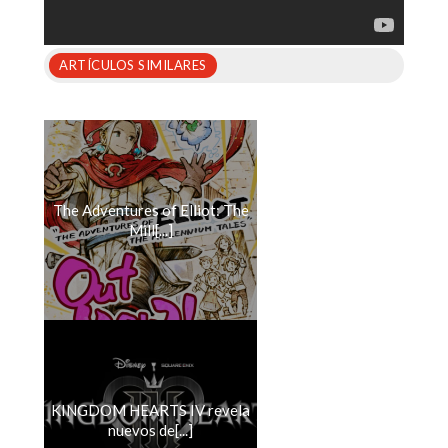
ARTÍCULOS SIMILARES
The Adventures of Elliot: The
Mill[...]
KINGDOM HEARTS IV revela
nuevos de[...]