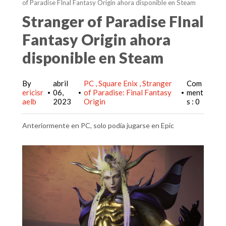
of Paradise FInal Fantasy Origin ahora disponible en Steam
Stranger of Paradise FInal
Fantasy Origin ahora
disponible en Steam
By
abril
PC
Square Enix
Stranger
Com
ericisr
06,
of Paradise: Final Fantasy
ment
•
•
•
aelb
2023
Origin
s : 0
Anteriormente en PC, solo podía jugarse en Epic