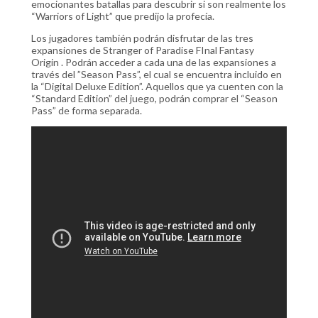
emocionantes batallas para descubrir si son realmente los
“Warriors of Light” que predijo la profecía.
Los jugadores también podrán disfrutar de las tres
expansiones de Stranger of Paradise FInal Fantasy
Origin . Podrán acceder a cada una de las expansiones a
través del ”Season Pass”, el cual se encuentra incluido en
la “Digital Deluxe Edition”. Aquellos que ya cuenten con la
“Standard Edition” del juego, podrán comprar el “Season
Pass” de forma separada.