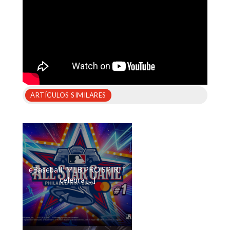
ARTÍCULOS SIMILARES
eBaseball: MLB PRO SPIRIT
celebra [...]