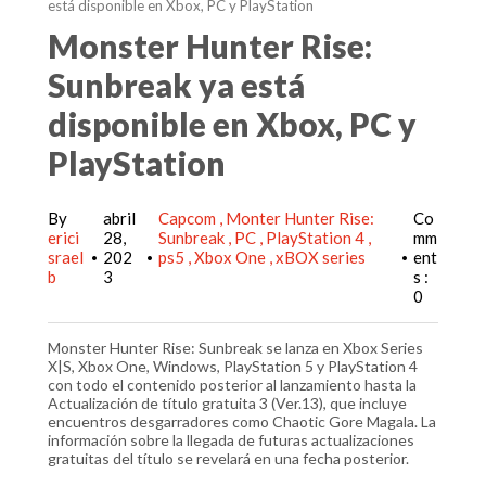
está disponible en Xbox, PC y PlayStation
Monster Hunter Rise:
Sunbreak ya está
disponible en Xbox, PC y
PlayStation
By
abril
Capcom
Monter Hunter Rise:
Co
erici
28,
Sunbreak
PC
PlayStation 4
mm
srael
202
ps5
Xbox One
xBOX series
ent
•
•
•
b
3
s :
0
Monster Hunter Rise: Sunbreak se lanza en Xbox Series
X|S, Xbox One, Windows, PlayStation 5 y PlayStation 4
con todo el contenido posterior al lanzamiento hasta la
Actualización de título gratuita 3 (Ver.13), que incluye
encuentros desgarradores como Chaotic Gore Magala. La
información sobre la llegada de futuras actualizaciones
gratuitas del título se revelará en una fecha posterior.