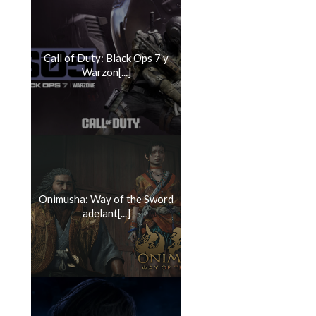
Call of Duty: Black Ops 7 y
Warzon[...]
Onimusha: Way of the Sword
adelant[...]