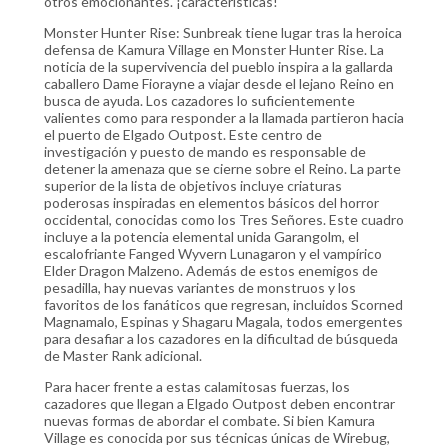
otros emocionantes. ¡características!
Monster Hunter Rise: Sunbreak tiene lugar tras la heroica
defensa de Kamura Village en Monster Hunter Rise. La
noticia de la supervivencia del pueblo inspira a la gallarda
caballero Dame Fiorayne a viajar desde el lejano Reino en
busca de ayuda. Los cazadores lo suficientemente
valientes como para responder a la llamada partieron hacia
el puerto de Elgado Outpost. Este centro de
investigación y puesto de mando es responsable de
detener la amenaza que se cierne sobre el Reino. La parte
superior de la lista de objetivos incluye criaturas
poderosas inspiradas en elementos básicos del horror
occidental, conocidas como los Tres Señores. Este cuadro
incluye a la potencia elemental unida Garangolm, el
escalofriante Fanged Wyvern Lunagaron y el vampírico
Elder Dragon Malzeno. Además de estos enemigos de
pesadilla, hay nuevas variantes de monstruos y los
favoritos de los fanáticos que regresan, incluidos Scorned
Magnamalo, Espinas y Shagaru Magala, todos emergentes
para desafiar a los cazadores en la dificultad de búsqueda
de Master Rank adicional.
Para hacer frente a estas calamitosas fuerzas, los
cazadores que llegan a Elgado Outpost deben encontrar
nuevas formas de abordar el combate. Si bien Kamura
Village es conocida por sus técnicas únicas de Wirebug,