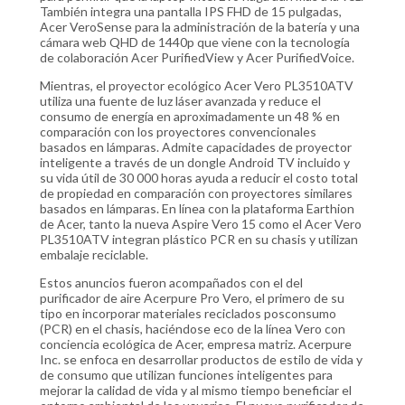
También integra una pantalla IPS FHD de 15 pulgadas,
Acer VeroSense para la administración de la batería y una
cámara web QHD de 1440p que viene con la tecnología
de colaboración Acer PurifiedView y Acer PurifiedVoice.
Mientras, el proyector ecológico Acer Vero PL3510ATV
utiliza una fuente de luz láser avanzada y reduce el
consumo de energía en aproximadamente un 48 % en
comparación con los proyectores convencionales
basados en lámparas. Admite capacidades de proyector
inteligente a través de un dongle Android TV incluido y
su vida útil de 30 000 horas ayuda a reducir el costo total
de propiedad en comparación con proyectores similares
basados en lámparas. En línea con la plataforma Earthion
de Acer, tanto la nueva Aspire Vero 15 como el Acer Vero
PL3510ATV integran plástico PCR en su chasis y utilizan
embalaje reciclable.
Estos anuncios fueron acompañados con el del
purificador de aire Acerpure Pro Vero, el primero de su
tipo en incorporar materiales reciclados posconsumo
(PCR) en el chasis, haciéndose eco de la línea Vero con
conciencia ecológica de Acer, empresa matriz. Acerpure
Inc. se enfoca en desarrollar productos de estilo de vida y
de consumo que utilizan funciones inteligentes para
mejorar la calidad de vida y al mismo tiempo beneficiar el