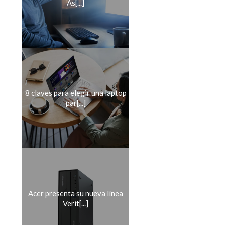
As[...]
8 claves para elegir una laptop
par[...]
Acer presenta su nueva línea
Verit[...]