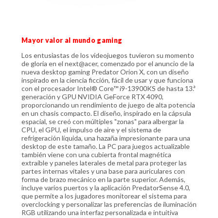
Mayor valor al mundo gaming
Los entusiastas de los videojuegos tuvieron su momento
de gloria en el next@acer, comenzado por el anuncio de la
nueva desktop gaming Predator Orion X, con un diseño
inspirado en la ciencia ficción, fácil de usar y que funciona
con el procesador Intel® Core™ i9-13900KS de hasta 13.ª
generación y GPU NVIDIA GeForce RTX 4090,
proporcionando un rendimiento de juego de alta potencia
en un chasis compacto. El diseño, inspirado en la cápsula
espacial, se creó con múltiples "zonas" para albergar la
CPU, el GPU, el impulso de aire y el sistema de
refrigeración líquida, una hazaña impresionante para una
desktop de este tamaño. La PC para juegos actualizable
también viene con una cubierta frontal magnética
extraíble y paneles laterales de metal para proteger las
partes internas vitales y una base para auriculares con
forma de brazo mecánico en la parte superior. Además,
incluye varios puertos y la aplicación PredatorSense 4.0,
que permite a los jugadores monitorear el sistema para
overclocking y personalizar las preferencias de iluminación
RGB utilizando una interfaz personalizada e intuitiva