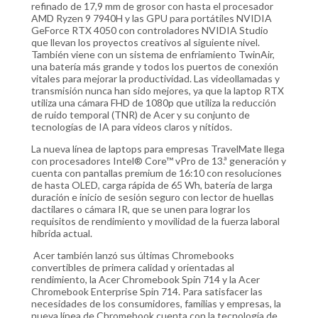
refinado de 17,9 mm de grosor con hasta el procesador
AMD Ryzen 9 7940H y las GPU para portátiles NVIDIA
GeForce RTX 4050 con controladores NVIDIA Studio
que llevan los proyectos creativos al siguiente nivel.
También viene con un sistema de enfriamiento TwinAir,
una batería más grande y todos los puertos de conexión
vitales para mejorar la productividad. Las videollamadas y
transmisión nunca han sido mejores, ya que la laptop RTX
utiliza una cámara FHD de 1080p que utiliza la reducción
de ruido temporal (TNR) de Acer y su conjunto de
tecnologías de IA para videos claros y nítidos.
La nueva línea de laptops para empresas TravelMate llega
con procesadores Intel® Core™ vPro de 13.ª generación y
cuenta con pantallas premium de 16:10 con resoluciones
de hasta OLED, carga rápida de 65 Wh, batería de larga
duración e inicio de sesión seguro con lector de huellas
dactilares o cámara IR, que se unen para lograr los
requisitos de rendimiento y movilidad de la fuerza laboral
híbrida actual.
Acer también lanzó sus últimas Chromebooks
convertibles de primera calidad y orientadas al
rendimiento, la Acer Chromebook Spin 714 y la Acer
Chromebook Enterprise Spin 714. Para satisfacer las
necesidades de los consumidores, familias y empresas, la
nueva línea de Chromebook cuenta con la tecnología de