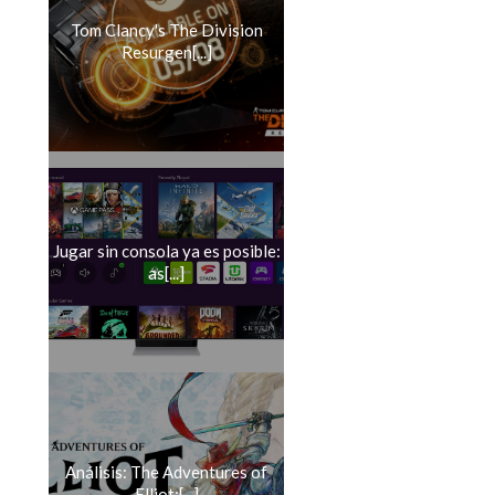
Tom Clancy's The Division
Resurgen[...]
Jugar sin consola ya es posible:
as[...]
Análisis: The Adventures of
Elliot:[...]