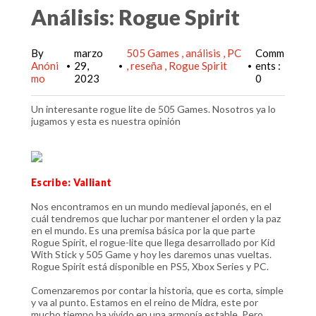
Análisis: Rogue Spirit
By
marzo
505 Games
análisis
PC
Comm
Anóni
29,
reseña
Rogue Spirit
ents :
•
•
•
mo
2023
0
Un interesante rogue lite de 505 Games. Nosotros ya lo
jugamos y esta es nuestra opinión
Escribe: Valliant
Nos encontramos en un mundo medieval japonés, en el
cuál tendremos que luchar por mantener el orden y la paz
en el mundo. Es una premisa básica por la que parte
Rogue Spirit, el rogue-lite que llega desarrollado por Kid
With Stick y 505 Game y hoy les daremos unas vueltas.
Rogue Spirit está disponible en PS5, Xbox Series y PC.
Comenzaremos por contar la historia, que es corta, simple
y va al punto. Estamos en el reino de Midra, este por
mucho tiempo ha vivido en una armonía estable. Pero