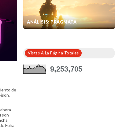
ANÁLISIS: PRAGMATA
Vistas A La Página Totales
9,253,705
miento de
Bison,
 ahora.
u son
acha
 de Fuha