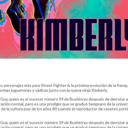
s personajes más para Street Fighter 6, la próxima evolución de la franqu
formas juguetonas y sádicas junto con la nueva ninja Kimberly.
e Guy, quien es el sucesor número 39 de Bushinryu después de derrotar a
ación normal, pero es una prodigio que se graduó temprano de la univer
de la cultura pop de los años 80 cuando el reproductor de casetes portá
e Guy, quien es el sucesor número 39 de Bushinryu después de derrotar a
ación normal, pero es una prodigio que se graduó temprano de la univer