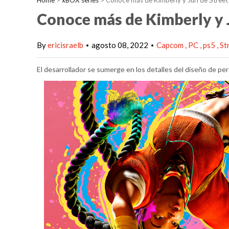
Home
>
xBOX series
>
Conoce más de Kimberly y Juri de Street 
Conoce más de Kimberly y J
By
ericisraelb
agosto 08, 2022
Capcom
PC
ps5
St
•
•
El desarrollador se sumerge en los detalles del diseño de pe