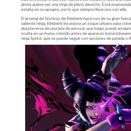
ahora quiere ser una ninja de pleno derecho. Está enamorada 
estaba en su apogeo, por lo que siempre lleva uno con ella.
El arsenal de técnicas de Kimberly hace uso de su gran fuerza
valiente ninja, Kimberly incorpora un toque urbano para volver
abastecerse de una lata de aerosol, que luego puede arrojar
oculta en un humo colorido antes de aparecer instantáneame
ninja Sprint, que se puede seguir con opciones de patada o 