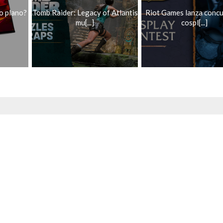
o plano?
Tomb Raider: Legacy of Atlantis
Riot Games lanza concu
mu[...]
cospl[...]