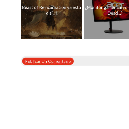
Beast of Reincarnation ya está
¿Monitor gamer curvo 
dis[...]
Desc[...]
Publicar Un Comentario