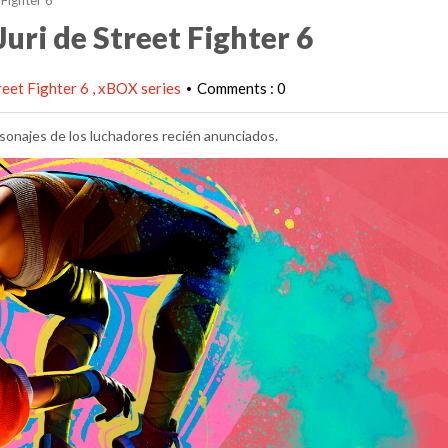
Fighter 6
uri de Street Fighter 6
reet Fighter 6
xBOX series
Comments : 0
•
rsonajes de los luchadores recién anunciados.