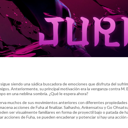
i sigue siendo una sádica buscadora de emociones que disfruta del sufri
gos. Anteriormente, su principal motivación era la venganza contra M. 
empo en una neblina sombría. ¿Qué le espera ahora?
serva muchos de sus movimientos anteriores con diferentes propiedades
 almacena acciones de Fuha al finalizar. Saihasho, Ankensatsu y Go Ohsats
n ser visualmente familiares en forma de proyectil bajo o patada de h
star acciones de Fuha, se pueden encadenar y potenciar si hay una acción