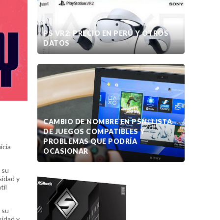
PS VR2: PRECIO EN PERÚ Y OTROS
DATOS
CAMBIO DE NOMBRE EN PSN: LISTA
DE JUEGOS COMPATIBLES Y
PROBLEMAS QUE PODRÍA
icia
OCASIONAR
 su
sidad y
til
 su
sidad y