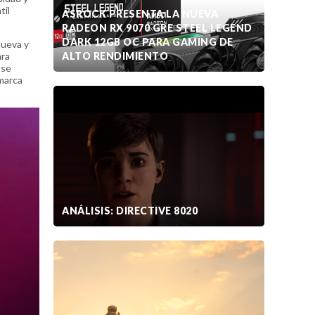
til
ASROCK PRESENTA LA NUEVA
RADEON RX 9070 GRE STEEL LEGEND
DARK 12GB OC PARA GAMING DE
nueva y
ara
ALTO RENDIMIENTO
 se
 marca
ANÁLISIS: DIRECTIVE 8020