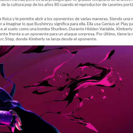
de la cultura pop de los años 80 cuando el reproductor de casetes portá
 física y le permite abrir a los oponentes de varias maneras. Siendo una 
 a imaginar lo que Bushinryu significa para ella. Ella usa Genius at Play p
se al suelo como una bomba Shuriken. Durante Hidden Variable, Kimberly
nte frente a un oponente para un ataque sorpresa. Por último, tiene la
Arc Step, donde Kimberly se lanza desde el oponente.