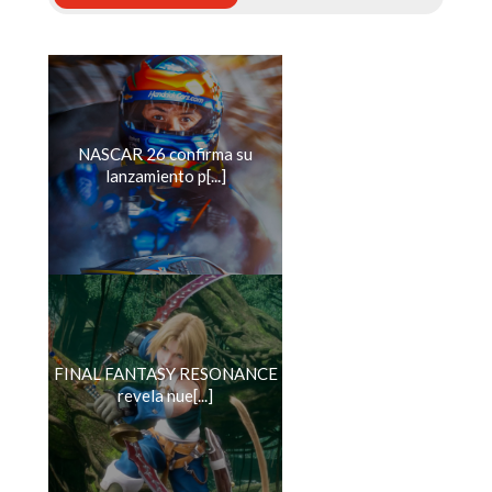
NASCAR 26 confirma su
lanzamiento p[...]
FINAL FANTASY RESONANCE
revela nue[...]