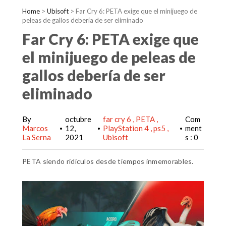
Home
>
Ubisoft
>
Far Cry 6: PETA exige que el minijuego de
peleas de gallos debería de ser eliminado
Far Cry 6: PETA exige que
el minijuego de peleas de
gallos debería de ser
eliminado
By
octubre
far cry 6
PETA
Com
Marcos
12,
PlayStation 4
ps5
ment
•
•
•
La Serna
2021
Ubisoft
s : 0
PETA siendo ridículos desde tiempos inmemorables.