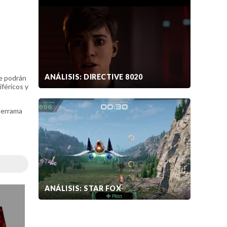
ANÁLISIS: DIRECTIVE 8020
se podrán
iféricos y
derrama
ANÁLISIS: STAR FOX