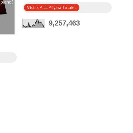
 plano?
Vistas A La Página Totales
9,257,463