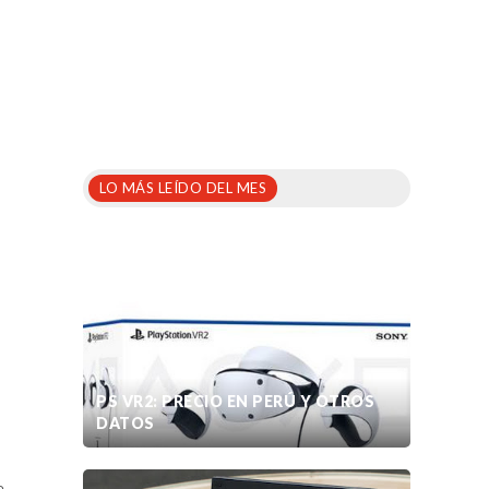
LO MÁS LEÍDO DEL MES
PS VR2: PRECIO EN PERÚ Y OTROS
DATOS
e