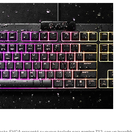
costo, EVGA presentó su nuevo teclado para gaming Z12, con un increíbl