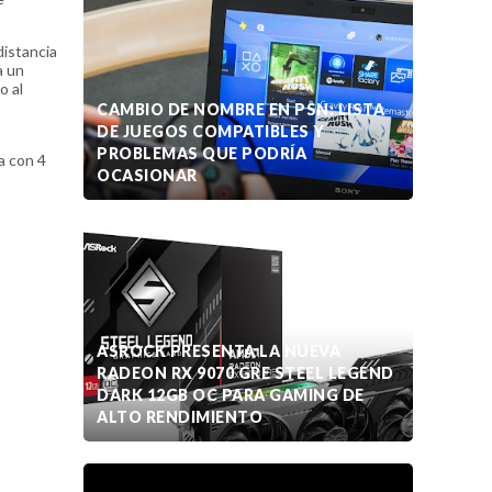
distancia
a un
o al
CAMBIO DE NOMBRE EN PSN: LISTA
DE JUEGOS COMPATIBLES Y
PROBLEMAS QUE PODRÍA
a con 4
OCASIONAR
ASROCK PRESENTA LA NUEVA
RADEON RX 9070 GRE STEEL LEGEND
DARK 12GB OC PARA GAMING DE
ALTO RENDIMIENTO