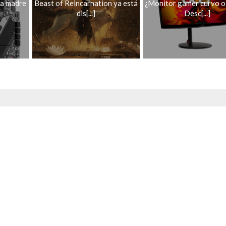
ca madre
Beast of Reincarnation ya está
¿Monitor gamer curvo o
dis[...]
Desc[...]