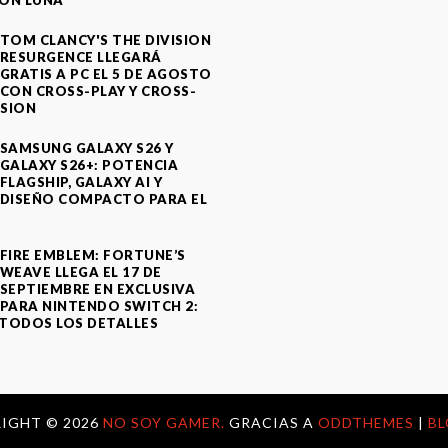
ON LUNA
TOM CLANCY'S THE DIVISION
RESURGENCE LLEGARÁ
GRATIS A PC EL 5 DE AGOSTO
CON CROSS-PLAY Y CROSS-
SION
SAMSUNG GALAXY S26 Y
GALAXY S26+: POTENCIA
FLAGSHIP, GALAXY AI Y
DISEÑO COMPACTO PARA EL
A
FIRE EMBLEM: FORTUNE’S
WEAVE LLEGA EL 17 DE
SEPTIEMBRE EN EXCLUSIVA
PARA NINTENDO SWITCH 2:
TODOS LOS DETALLES
IGHT ©
2026
NO SOY GAMER.
GRACIAS A
ODDTHEMES
|
B