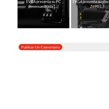
EVGA presenta su PC
EVGA presenta su pla
Preensamblada [...]
Z690 [...]
Publicar Un Comentario