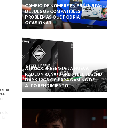
CAMBIO DE NOMBRE EN PSN: LISTA
DE JUEGOS COMPATIBLES Y
PROBLEMAS QUE PODRÍA
OCASIONAR
ASROCK PRESENTA LA NUEVA
RADEON RX 9070 GRE STEEL LEGEND
DARK 12GB OC PARA GAMING DE
ALTO RENDIMIENTO
e una
ede
su
ra la
 la