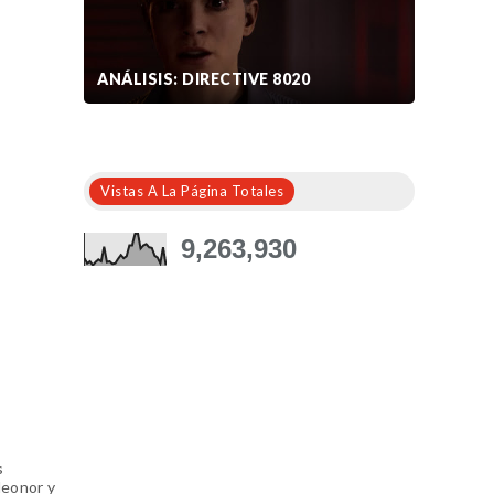
ANÁLISIS: DIRECTIVE 8020
Vistas A La Página Totales
9,263,930
s
leonor y