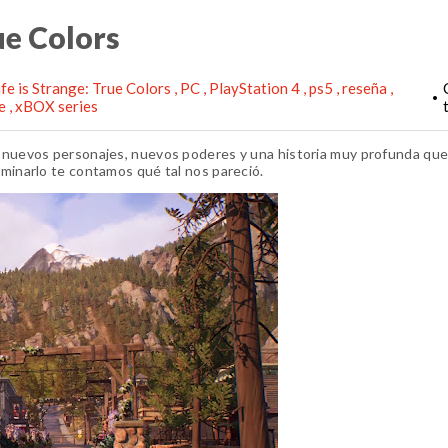
rue Colors
ife is Strange: True Colors
PC
PlayStation 4
ps5
reseña
•
ne
xBOX series
on nuevos personajes, nuevos poderes y una historia muy profunda que
rminarlo te contamos qué tal nos pareció.