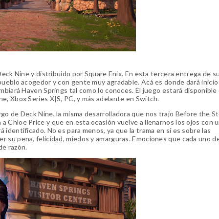
 Deck Nine y distribuido por Square Enix. En esta tercera entrega de 
pueblo acogedor y con gente muy agradable. Acá es donde dará inicio 
ambiará Haven Springs tal como lo conoces. El juego estará disponible
ne, Xbox Series X|S, PC, y más adelante en Switch.
go de Deck Nine, la misma desarrolladora que nos trajo Before the St
a Chloe Price y que en esta ocasión vuelve a llenarnos los ojos con 
 identificado. No es para menos, ya que la trama en sí es sobre las
er su pena, felicidad, miedos y amarguras. Emociones que cada uno d
e razón.