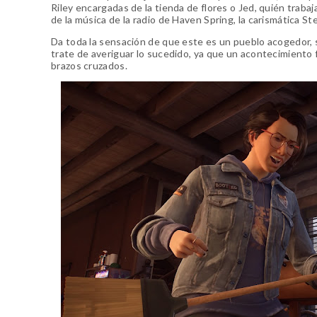
Riley encargadas de la tienda de flores o Jed, quién traba
de la música de la radio de Haven Spring, la carismática St
Da toda la sensación de que este es un pueblo acogedor, s
trate de averiguar lo sucedido, ya que un acontecimiento f
brazos cruzados.