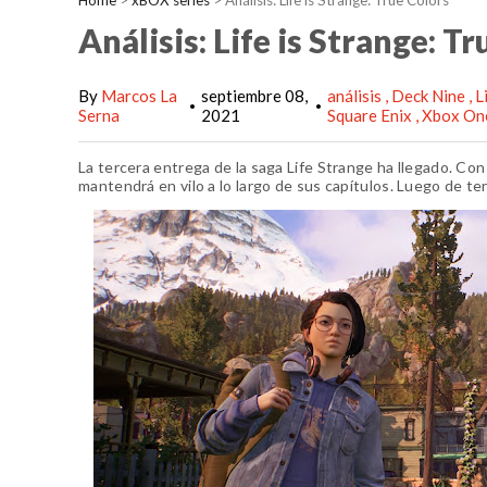
Home
>
xBOX series
>
Análisis: Life is Strange: True Colors
Análisis: Life is Strange: T
By
Marcos La
septiembre 08,
análisis
Deck Nine
L
•
•
Serna
2021
Square Enix
Xbox O
La tercera entrega de la saga Life Strange ha llegado. C
mantendrá en vilo a lo largo de sus capítulos. Luego de te