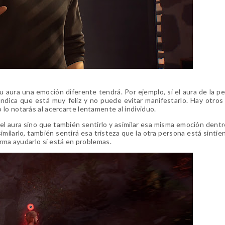
 aura una emoción diferente tendrá. Por ejemplo, si el aura de la p
a, indica que está muy feliz y no puede evitar manifestarlo. Hay otros
lo notarás al acercarte lentamente al individuo.
el aura sino que también sentirlo y asimilar esa misma emoción dentro
imilarlo, también sentirá esa tristeza que la otra persona está sintie
orma ayudarlo si está en problemas.