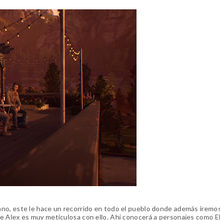
ano, este le hace un recorrido en todo el pueblo donde además iremo
e Alex es muy meticulosa con ello. Ahí conocerá a personajes como E