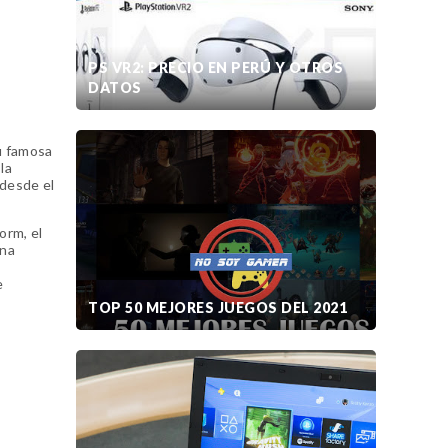
PS VR2: PRECIO EN PERÚ Y OTROS
DATOS
su famosa
la
 desde el
orm, el
una
e
TOP 50 MEJORES JUEGOS DEL 2021