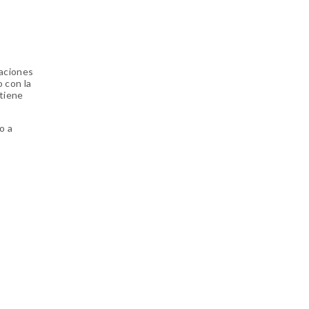
naciones
 con la
 tiene
o a