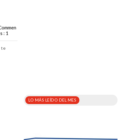
Commen
ts : 1
 te
LO MÁS LEÍDO DEL MES