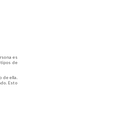
ersona es
 tipos de
 de ella.
ndo. Esto