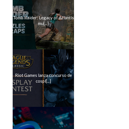
Tomb Raider: Legacy of Atlantis
mu[...]
Riot Games lanza concurso de
cospl[...]