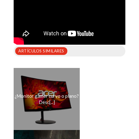
ARTÍCULOS SIMILARES
¿Monitor gamer curvo o plano?
Desc[...]