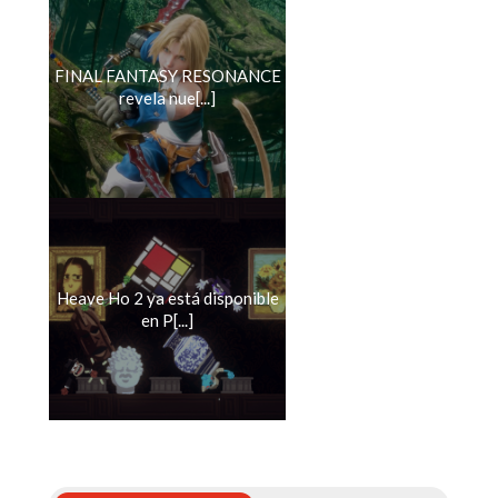
FINAL FANTASY RESONANCE
revela nue[...]
Heave Ho 2 ya está disponible
en P[...]