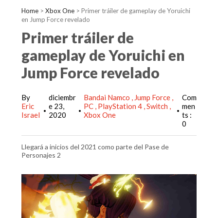
Home
>
Xbox One
>
Primer tráiler de gameplay de Yoruichi
en Jump Force revelado
Primer tráiler de
gameplay de Yoruichi en
Jump Force revelado
By
diciembr
Bandai Namco
Jump Force
Com
Eric
e 23,
PC
PlayStation 4
Switch
men
•
•
•
Israel
2020
Xbox One
ts :
0
Llegará a inicios del 2021 como parte del Pase de
Personajes 2