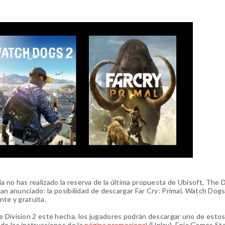
 no has realizado la reserva de la última propuesta de Ubisoft, The D
 han anunciado: la posibilidad de descargar Far Cry: Primal, Watch Dogs
te y gratuita.
e Division 2 este hecha, los jugadores podrán descargar uno de esto
do las instrucciones de la
página promocional
(Uplay). Epic Games St