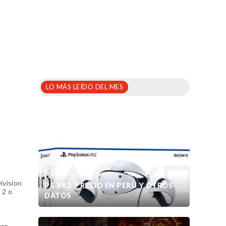
LO MÁS LEÍDO DEL MES
ivision
PS VR2: PRECIO EN PERÚ Y OTROS
 2 o
DATOS
s
ore