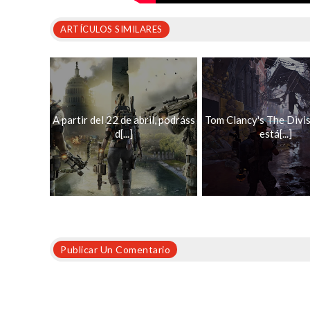
ARTÍCULOS SIMILARES
A partir del 22 de abril, podráss
Tom Clancy's The Divis
d[...]
está[...]
Publicar Un Comentario