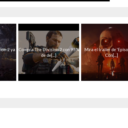
ion 2 ya
Compra The Division 2 con 95%
Mira el trailer de 'Epis
de de[...]
Con[...]