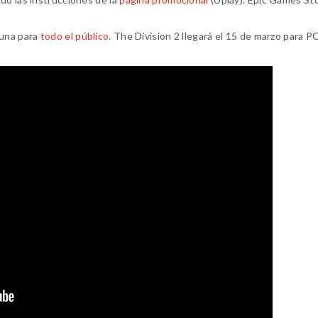
 una para
todo el público
. The Division 2 llegará el 15 de marzo para P