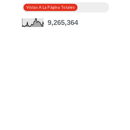
Vistas A La Página Totales
9,265,364