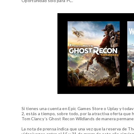
Oportunidad solo para PC.
Si tienes una cuenta en Epic Games Store o Uplay y todavía
2, estás a tiempo, sobre todo, por la atractiva oferta que
Tom Clancy´s Ghost Recon Wildlands de manera permanen
La nota de prensa indica que una vez que la reserva de Th
videojuegos entre el 15 y 31 de marzo de este año siguien