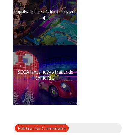
Impulsa tu creatividad: 4 claves
p[...]
SEGA lanza nuevo tráiler de
Sonic R[...]
Publicar Un Comentario