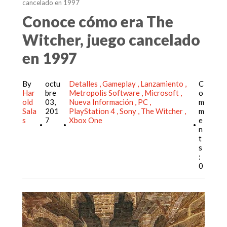
cancelado en 1997
Conoce cómo era The
Witcher, juego cancelado
en 1997
By
octu
Detalles
Gameplay
Lanzamiento
C
Har
bre
Metropolis Software
Microsoft
o
old
03,
Nueva Información
PC
m
Sala
201
PlayStation 4
Sony
The Witcher
m
s
7
Xbox One
e
•
•
•
n
t
s
:
0