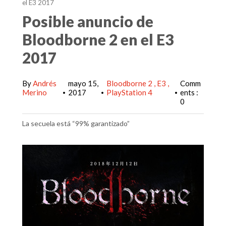
el E3 2017
Posible anuncio de
Bloodborne 2 en el E3
2017
By
Andrés
mayo 15,
Bloodborne 2
E3
Comm
Merino
2017
PlayStation 4
ents :
•
•
•
0
La secuela está “99% garantizado”