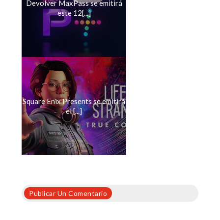
Devolver MaxPass se emitirá
este 12[...]
Square Enix Presents se emitirá
el [...]
Publicar Un Comentario