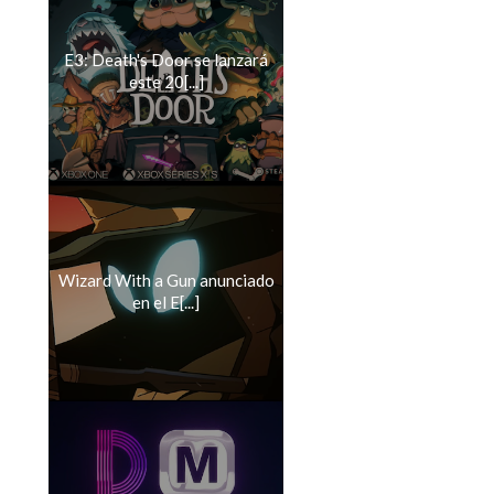
E3: Death's Door se lanzará
este 20[...]
Wizard With a Gun anunciado
en el E[...]