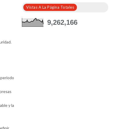
Vistas A La Página Totales
9,262,166
uridad.
 periodo
mpresas
able y la
finir