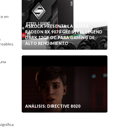
te en
ASROCK PRESENTA LA NUEVA
RADEON RX 9070 GRE STEEL LEGEND
DARK 12GB OC PARA GAMING DE
a
ALTO RENDIMIENTO
nsables.
 una
ANÁLISIS: DIRECTIVE 8020
e
ignifica