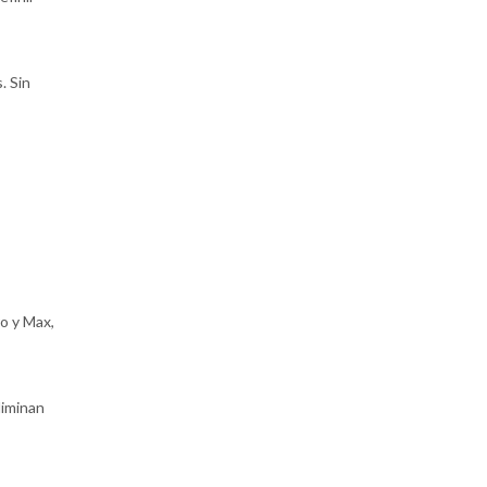
. Sin
ro y Max,
liminan