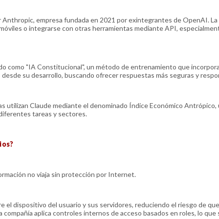
 por Anthropic, empresa fundada en 2021 por exintegrantes de OpenAI. La
s móviles o integrarse con otras herramientas mediante API, especialmen
ido como "IA Constitucional", un método de entrenamiento que incorpor
o desde su desarrollo, buscando ofrecer respuestas más seguras y respo
s utilizan Claude mediante el denominado Índice Económico Antrópico,
n diferentes tareas y sectores.
ios?
rmación no viaja sin protección por Internet.
re el dispositivo del usuario y sus servidores, reduciendo el riesgo de qu
 compañía aplica controles internos de acceso basados en roles, lo que s