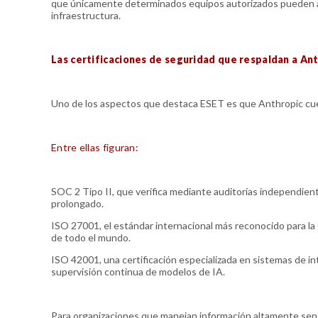
que únicamente determinados equipos autorizados pueden acc
infraestructura.
Las certificaciones de seguridad que respaldan a An
Uno de los aspectos que destaca ESET es que Anthropic cuen
Entre ellas figuran:
SOC 2 Tipo II, que verifica mediante auditorías independie
prolongado.
ISO 27001, el estándar internacional más reconocido para la 
de todo el mundo.
ISO 42001, una certificación especializada en sistemas de inte
supervisión continua de modelos de IA.
Para organizaciones que manejan información altamente sens