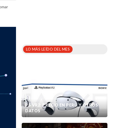
tomar
LO MÁS LEÍDO DEL MES
PS VR2: PRECIO EN PERÚ Y OTROS
DATOS