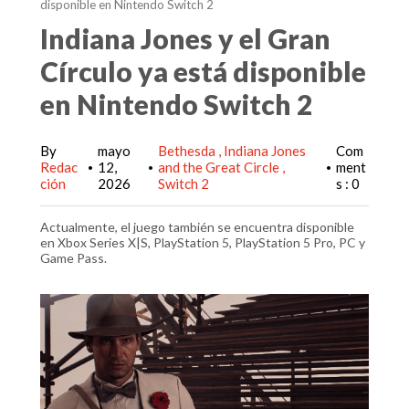
disponible en Nintendo Switch 2
Indiana Jones y el Gran
Círculo ya está disponible
en Nintendo Switch 2
By
mayo
Bethesda
Indiana Jones
Com
Redac
12,
and the Great Circle
ment
•
•
•
ción
2026
Switch 2
s : 0
Actualmente, el juego también se encuentra disponible
en Xbox Series X|S, PlayStation 5, PlayStation 5 Pro, PC y
Game Pass.