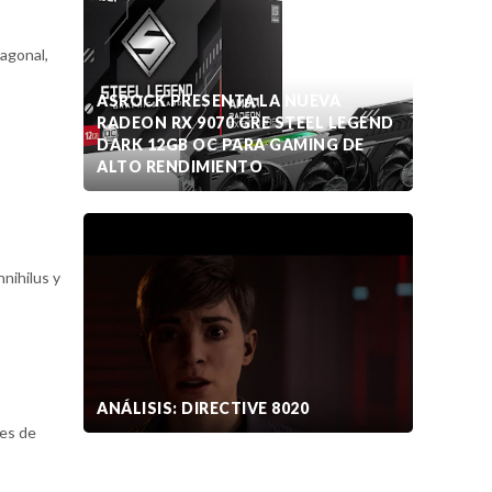
iagonal,
ASROCK PRESENTA LA NUEVA
RADEON RX 9070 GRE STEEL LEGEND
DARK 12GB OC PARA GAMING DE
ALTO RENDIMIENTO
nihilus y
ANÁLISIS: DIRECTIVE 8020
les de