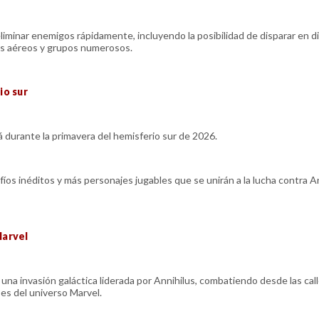
 eliminar enemigos rápidamente, incluyendo la posibilidad de disparar en d
s aéreos y grupos numerosos.
io sur
durante la primavera del hemisferio sur de 2026.
íos inéditos y más personajes jugables que se unirán a la lucha contra An
Marvel
a invasión galáctica liderada por Annihilus, combatiendo desde las cal
es del universo Marvel.