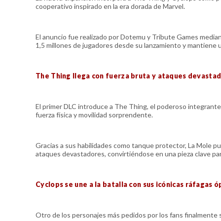
cooperativo inspirado en la era dorada de Marvel.
El anuncio fue realizado por Dotemu y Tribute Games median
1,5 millones de jugadores desde su lanzamiento y mantiene u
The Thing llega con fuerza bruta y ataques devasta
El primer DLC introduce a The Thing, el poderoso integrante
fuerza física y movilidad sorprendente.
Gracias a sus habilidades como tanque protector, La Mole pu
ataques devastadores, convirtiéndose en una pieza clave par
Cyclops se une a la batalla con sus icónicas ráfagas ó
Otro de los personajes más pedidos por los fans finalmente se