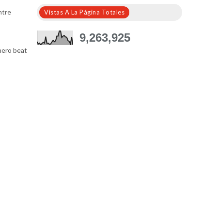
ntre
Vistas A La Página Totales
9,263,925
nero beat