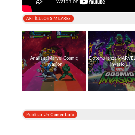
ARTÍCULOS SIMILARES
Análisis: Marvel Cosmic
Dotemu lanza MARVEL
Invasion
Invasio[...]
Publicar Un Comentario