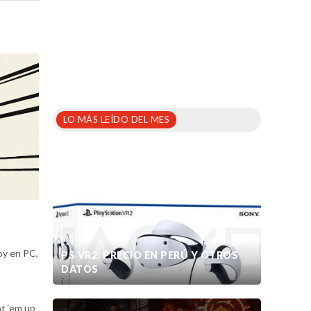
LO MÁS LEÍDO DEL MES
oy en PC,
PS VR2: PRECIO EN PERÚ Y OTROS
DATOS
t ‘em up