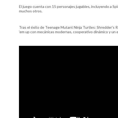
El juego cuenta con 15 personajes jugables, incluyendo a Sp
muchos otros.
Tras el éxito de Teenage Mutant Ninja Turtles: Shredder's 
‘em up con mecánicas modernas, cooperativo dinámico y un est