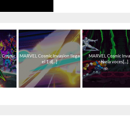
 Cosmic
MARVEL Cosmic Invasion llega
MARVEL Cosmic Inva
el 1 d[...]
revela voces[...]