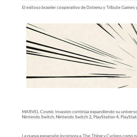
El exitoso brawler cooperativo de Dotemu y Tribute Games ya
MARVEL Cosmic Invasion continúa expandiendo su universo co
Nintendo Switch, Nintendo Switch 2, PlayStation 4, PlayStati
La nueva expansión incorpora a The Thing y Cyclops como pe