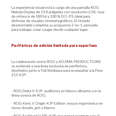
La experiencia visual está a cargo de una pantalla ROG
Nebula Display de 13.4 pulgadas con resolución 2.5K, tasa
de refresco de 180 Hz y 100 % DCI-P3, ideal para
disfrutar de visuales cinematográficos. El teclado
desmontable completa su propuesta 2-en-1, pensada
para trabajar, crear y jugar desde cualquier lugar.
Periféricos de edición limitada para superfans
La colaboración entre ROG y KOJIMA PRODUCTIONS
se extiende a una línea exclusiva de periféricos,
diseñados junto a Yoji Shinkawa para acompañar a la Flow
Z13-KJP:
- ROG Delta II-KJP: audífonos en blanco vibrante con la
firma sonora de ROG.
- ROG Keris II Origin-KJP Edition: mouse ergonómico en
tonos dorado, gris y blanco.
- ROG Scabbard II XXL-KJP: mousepad premium con el