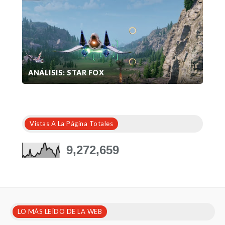
ANÁLISIS: STAR FOX
Vistas A La Página Totales
9,272,659
LO MÁS LEÍDO DE LA WEB