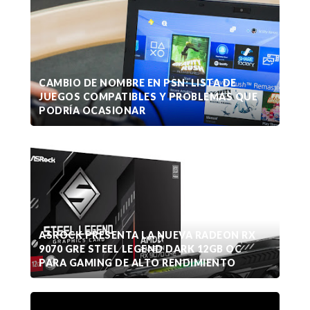
CAMBIO DE NOMBRE EN PSN: LISTA DE
JUEGOS COMPATIBLES Y PROBLEMAS QUE
PODRÍA OCASIONAR
ASROCK PRESENTA LA NUEVA RADEON RX
9070 GRE STEEL LEGEND DARK 12GB OC
PARA GAMING DE ALTO RENDIMIENTO