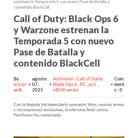
estrenan la Temporada 5 con nuevo Pase de Batalla y
contenido BlackCell
Call of Duty: Black Ops 6
y Warzone estrenan la
Temporada 5 con nuevo
Pase de Batalla y
contenido BlackCell
By
agosto
Activision
Call of Dutty
Com
ericisr
07,
Black Ops 6
PC
ps5
ment
•
•
•
aelb
2025
xBOX series
s : 0
Con la llegada del legendario operador Sims, nuevas armas
y recompensas exclusivas, la ofensiva final contra
Pantheon ha comenzado.