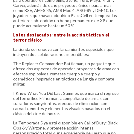
para operadores como Sims, Stone, Toro, Maya, Niran y
Carver, además de ocho proyectos únicos para armas
como KSV, AMES 85, AMR Mod 4, ASG-89 y DM-10. Los
jugadores que hayan adquirido BlackCell en temporadas
anteriores obtendrán un bono permanente de XP que
puede acumularse hasta un 50 %.
Lotes destacados: entre la acción táctica y el
terror clásico
La tienda se renueva con lanzamientos especiales que
incluyen dos colaboraciones imperdibles:
The Replacer Commander: Battleman, un paquete que
ofrece dos aspectos de operador, proyectos de arma con
efectos explosivos, remates cuerpo a cuerpo y
cosméticos inspirados en tácticas de jungla y combate
militar.
I Know What You Did Last Summer, que marca el regreso
del terrorífico Fisherman, acompañado de armas con
trazadoras sangrientas, efectos de eliminación con
carnada, emotes y elementos visuales basados en el
clásico del cine de horror.
La Temporada 5 ya está disponible en Call of Duty: Black
Ops 6 y Warzone, y promete acción intensa,
personalización total y una experiencia de juego que no