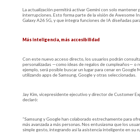
La actualización permitirá activar Gemini con solo mantener pr
interrupciones. Esto forma parte de la visión de Awesome I
Galaxy A26 5G, y que integra funciones de IA diseñadas para si
Más inteligencia, más accesibilidad
Con este nuevo acceso directo, los usuarios podrán consul
personalizadas —como ideas de regalos de cumpleaños— o rea
ejemplo, será posible buscar un lugar para cenar en Google M
utilizando apps de Samsung, Google y otras seleccionadas.
Jay Kim, vicepresidente ejecutivo y director de Customer E
declaró:
“Samsung y Google han colaborado estrechamente para ofrecer 
más avanzada a más personas. Nos entusiasma que los usuario
simple gesto, integrando así la asistencia inteligente en su rut