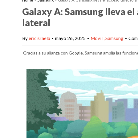
Home
>
Samsung
>
Galaxy A: Samsung lleva el acceso directo a 
Galaxy A: Samsung lleva el
lateral
By
ericisraelb
mayo 26, 2025
Móvil
Samsung
Comm
•
•
•
Gracias a su alianza con Google, Samsung amplía las funciones 