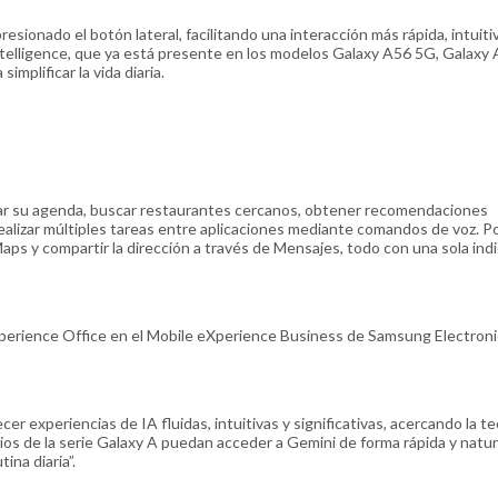
esionado el botón lateral, facilitando una interacción más rápida, intuitiv
ntelligence, que ya está presente en los modelos Galaxy A56 5G, Galaxy
mplificar la vida diaria.
tar su agenda, buscar restaurantes cercanos, obtener recomendaciones
lizar múltiples tareas entre aplicaciones mediante comandos de voz. P
aps y compartir la dirección a través de Mensajes, todo con una sola indi
xperience Office en el Mobile eXperience Business de Samsung Electroni
experiencias de IA fluidas, intuitivas y significativas, acercando la t
s de la serie Galaxy A puedan acceder a Gemini de forma rápida y natur
ina diaria”.