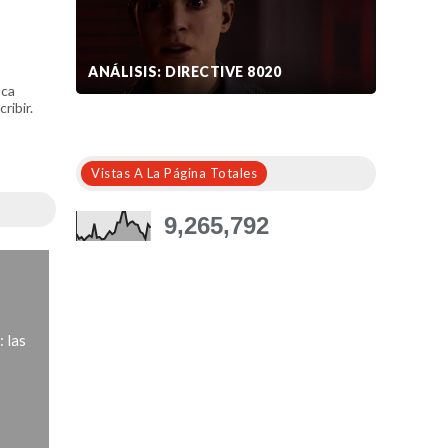
ANÁLISIS: DIRECTIVE 8020
sca
ribir.
Vistas A La Página Totales
9,265,792
 las