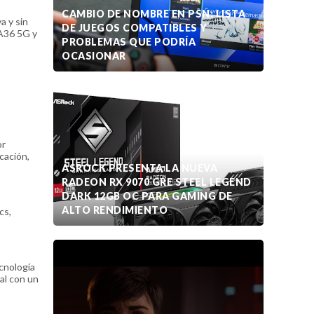
CAMBIO DE NOMBRE EN PSN: LISTA
a y sin
DE JUEGOS COMPATIBLES Y
 A36 5G y
PROBLEMAS QUE PODRÍA
OCASIONAR
or
cación,
ASROCK PRESENTA LA NUEVA
RADEON RX 9070 GRE STEEL LEGEND
DARK 12GB OC PARA GAMING DE
ALTO RENDIMIENTO
cs,
ecnología
al con un