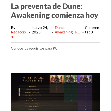
La preventa de Dune:
Awakening comienza hoy
By
marzo 24,
Dune:
Commen
Redacció
2025
Awakening
PC
ts : 0
•
•
•
n
Conoce los requisitos para PC