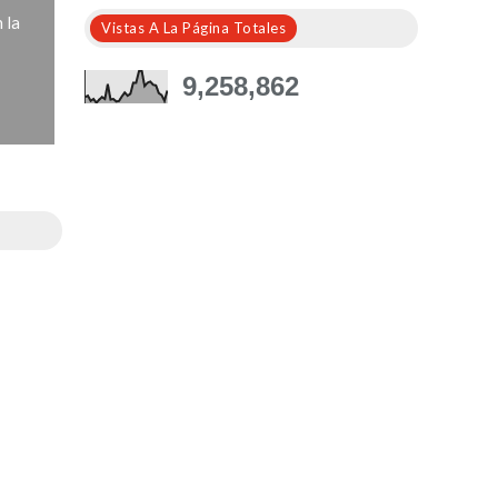
 la
Vistas A La Página Totales
9,258,862