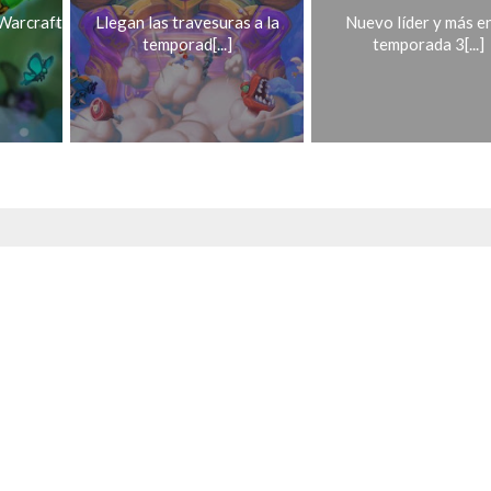
 Warcraft
Llegan las travesuras a la
Nuevo líder y más en
temporad[...]
temporada 3[...]