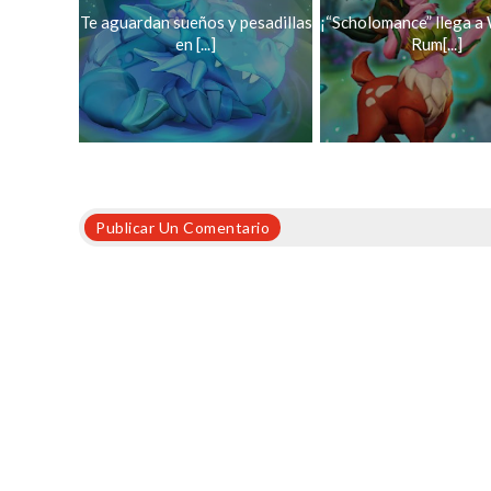
Te aguardan sueños y pesadillas
¡“Scholomance” llega a
en [...]
Rum[...]
Publicar Un Comentario