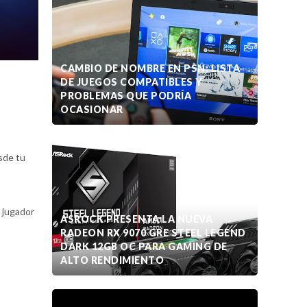
CAMBIO DE NOMBRE EN PSN: LISTA
DE JUEGOS COMPATIBLES Y
PROBLEMAS QUE PODRÍA
OCASIONAR
sde tu
 jugador
ASROCK PRESENTA LA NUEVA
RADEON RX 9070 GRE STEEL LEGEND
DARK 12GB OC PARA GAMING DE
ALTO RENDIMIENTO