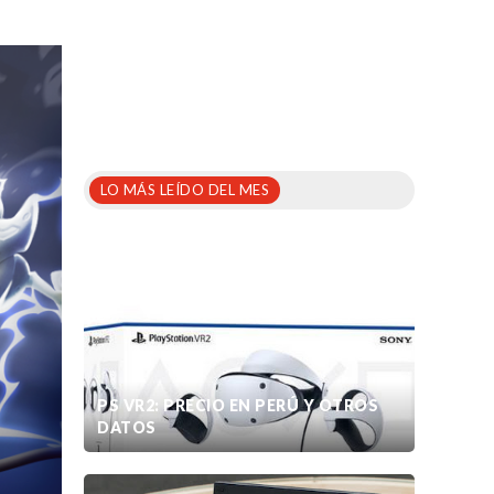
LO MÁS LEÍDO DEL MES
PS VR2: PRECIO EN PERÚ Y OTROS
DATOS