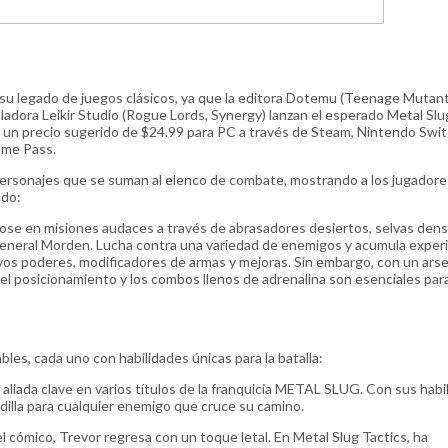
su legado de juegos clásicos, ya que la editora Dotemu (Teenage Mutant
ladora Leikir Studio (Rogue Lords, Synergy) lanzan el esperado Metal Slu
a un precio sugerido de $24.99 para PC a través de Steam, Nintendo Swit
ame Pass.
 personajes que se suman al elenco de combate, mostrando a los jugadore
ndo:
dose en misiones audaces a través de abrasadores desiertos, selvas dens
General Morden. Lucha contra una variedad de enemigos y acumula exper
vos poderes, modificadores de armas y mejoras. Sin embargo, con un arse
el posicionamiento y los combos llenos de adrenalina son esenciales par
bles, cada uno con habilidades únicas para la batalla:
aliada clave en varios títulos de la franquicia METAL SLUG. Con sus habi
adilla para cualquier enemigo que cruce su camino.
 cómico, Trevor regresa con un toque letal. En Metal Slug Tactics, ha