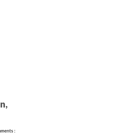
n,
ments :