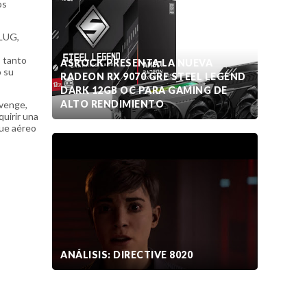
os
SLUG,
: tanto
ASROCK PRESENTA LA NUEVA
o su
RADEON RX 9070 GRE STEEL LEGEND
DARK 12GB OC PARA GAMING DE
ALTO RENDIMIENTO
evenge,
quirir una
que aéreo
ANÁLISIS: DIRECTIVE 8020