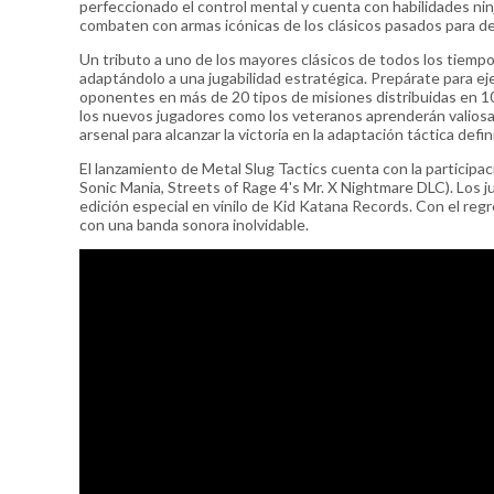
perfeccionado el control mental y cuenta con habilidades ni
combaten con armas icónicas de los clásicos pasados para der
Un tributo a uno de los mayores clásicos de todos los tiem
adaptándolo a una jugabilidad estratégica. Prepárate para ej
oponentes en más de 20 tipos de misiones distribuidas en 10
los nuevos jugadores como los veteranos aprenderán valiosa
arsenal para alcanzar la victoria en la adaptación táctica de
El lanzamiento de Metal Slug Tactics cuenta con la particip
Sonic Mania, Streets of Rage 4's Mr. X Nightmare DLC). Los j
edición especial en vinilo de Kid Katana Records. Con el re
con una banda sonora inolvidable.