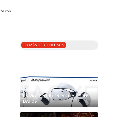
ate con
LO MÁS LEÍDO DEL MES
PS VR2: PRECIO EN PERÚ Y OTROS
DATOS