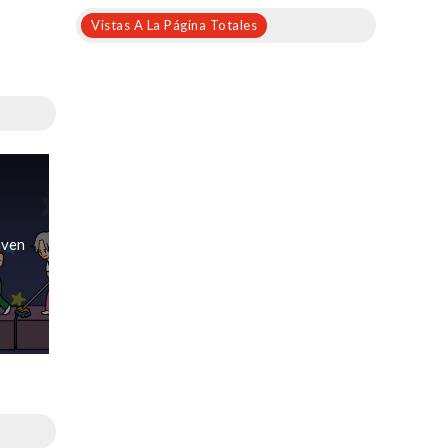
Vistas A La Página Totales
aven