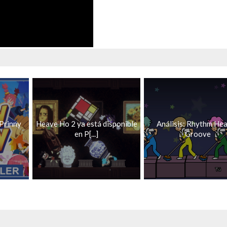
Prinny
Heave Ho 2 ya está disponible
Análisis: Rhythm He
en P[...]
Groove