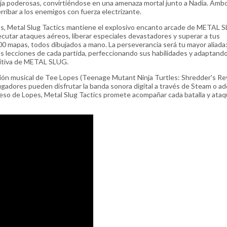
nja poderosas, convirtiéndose en una amenaza mortal junto a Nadia. Amb
ribar a los enemigos con fuerza electrizante.
pos, Metal Slug Tactics mantiene el explosivo encanto arcade de METAL 
ecutar ataques aéreos, liberar especiales devastadores y superar a tus
0 mapas, todos dibujados a mano. La perseverancia será tu mayor aliada
s lecciones de cada partida, perfeccionando sus habilidades y adaptand
finitiva de METAL SLUG.
ación musical de Tee Lopes (Teenage Mutant Ninja Turtles: Shredder's R
ugadores pueden disfrutar la banda sonora digital a través de Steam o ad
greso de Lopes, Metal Slug Tactics promete acompañar cada batalla y ata