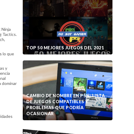
 Ninja
g Tactics.
ch,
TOP 50 MEJORES JUEGOS DEL 2021
s lo que
as y
iencia
nal
a dominar
CAMBIO DE NOMBRE EN PSN: LISTA
DE JUEGOS COMPATIBLES Y
PROBLEMAS QUE PODRÍA
OCASIONAR
lidades