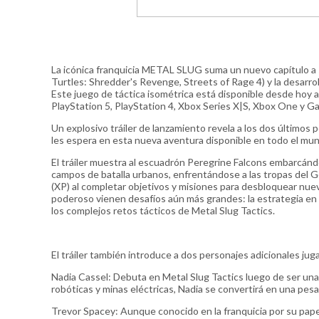
La icónica franquicia METAL SLUG suma un nuevo capítulo a 
Turtles: Shredder's Revenge, Streets of Rage 4) y la desarrol
Este juego de táctica isométrica está disponible desde hoy 
PlayStation 5, PlayStation 4, Xbox Series X|S, Xbox One y G
Un explosivo tráiler de lanzamiento revela a los dos últimos
les espera en esta nueva aventura disponible en todo el mu
El tráiler muestra al escuadrón Peregrine Falcons embarcán
campos de batalla urbanos, enfrentándose a las tropas del 
(XP) al completar objetivos y misiones para desbloquear nue
poderoso vienen desafíos aún más grandes: la estrategia en 
los complejos retos tácticos de Metal Slug Tactics.
El tráiler también introduce a dos personajes adicionales juga
Nadia Cassel: Debuta en Metal Slug Tactics luego de ser una 
robóticas y minas eléctricas, Nadia se convertirá en una pes
Trevor Spacey: Aunque conocido en la franquicia por su papel