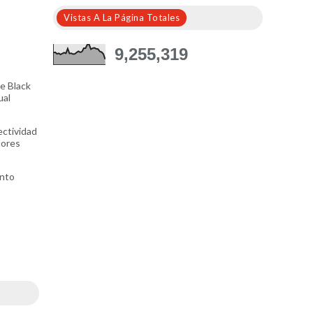
Vistas A La Página Totales
9,255,319
e Black
ual
ectividad
dores
ento