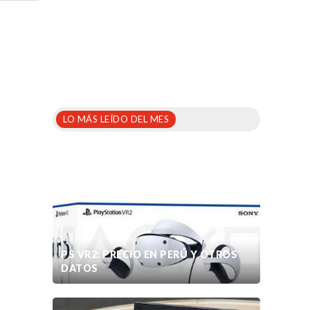
LO MÁS LEÍDO DEL MES
PS VR2: PRECIO EN PERÚ Y OTROS
DATOS