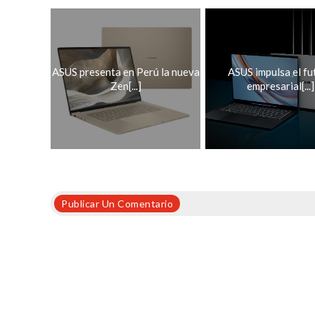
ASUS presenta en Perú la nueva
ASUS impulsa el fu
Zen[...]
empresarial[...]
Publicar Un Comentario