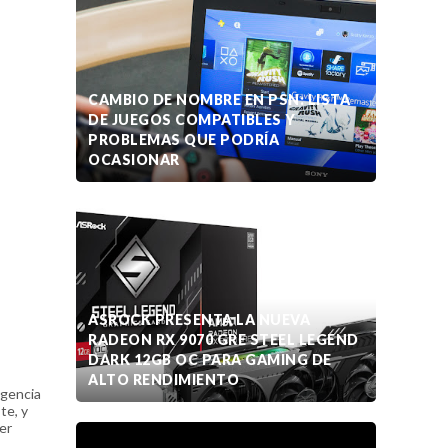
CAMBIO DE NOMBRE EN PSN: LISTA
DE JUEGOS COMPATIBLES Y
PROBLEMAS QUE PODRÍA
OCASIONAR
ASROCK PRESENTA LA NUEVA
RADEON RX 9070 GRE STEEL LEGEND
DARK 12GB OC PARA GAMING DE
ALTO RENDIMIENTO
igencia
te, y
er