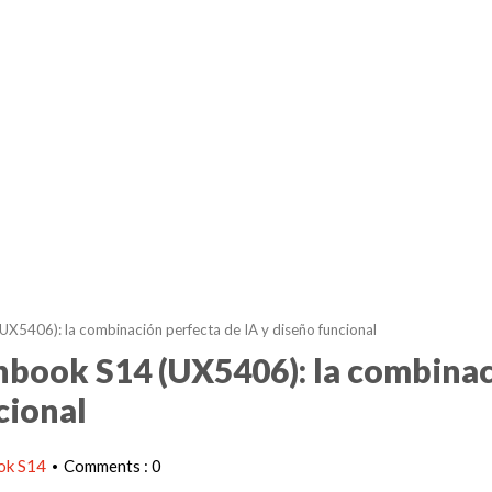
X5406): la combinación perfecta de IA y diseño funcional
nbook S14 (UX5406): la combina
cional
ok S14
Comments : 0
•