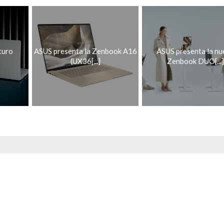
turo
ASUS presenta la Zenbook A16
ASUS presenta la nu
(UX36[...]
Zenbook DUO[...]