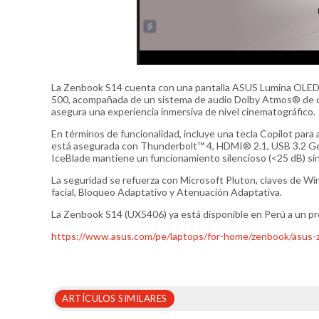
La Zenbook S14 cuenta con una pantalla ASUS Lumina OLED 
500, acompañada de un sistema de audio Dolby Atmos® de cu
asegura una experiencia inmersiva de nivel cinematográfico.
En términos de funcionalidad, incluye una tecla Copilot para
está asegurada con Thunderbolt™ 4, HDMI® 2.1, USB 3.2 Gen 2
IceBlade mantiene un funcionamiento silencioso (<25 dB) sin 
La seguridad se refuerza con Microsoft Pluton, claves de 
facial, Bloqueo Adaptativo y Atenuación Adaptativa.
La Zenbook S14 (UX5406) ya está disponible en Perú a un prec
https://www.asus.com/pe/laptops/for-home/zenbook/asus-
ARTÍCULOS SIMILARES