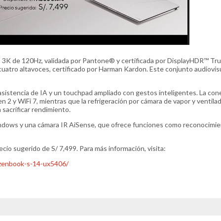
3K de 120Hz, validada por Pantone® y certificada por DisplayHDR™ Tru
atro altavoces, certificado por Harman Kardon. Este conjunto audiovis
 asistencia de IA y un touchpad ampliado con gestos inteligentes. La con
 y WiFi 7, mientras que la refrigeración por cámara de vapor y ventila
sacrificar rendimiento.
Windows y una cámara IR AiSense, que ofrece funciones como reconocimi
io sugerido de S/ 7,499. Para más información, visita:
zenbook-s-14-ux5406/