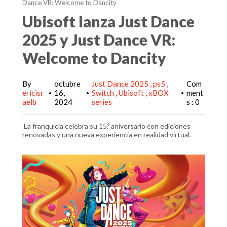
Dance VR: Welcome to Dancity
Ubisoft lanza Just Dance
2025 y Just Dance VR:
Welcome to Dancity
By
octubre
Just Dance 2025
ps5
Com
ericisr
16,
Switch
Ubisoft
xBOX
ment
•
•
•
aelb
2024
series
s : 0
La franquicia celebra su 15.º aniversario con ediciones
renovadas y una nueva experiencia en realidad virtual.