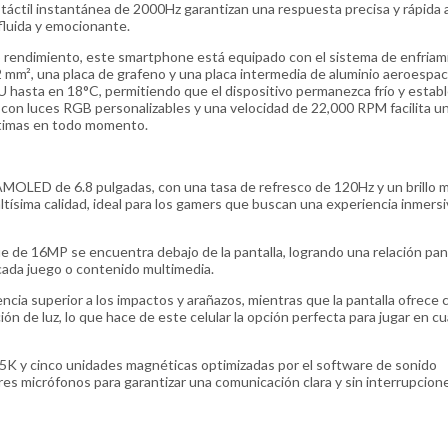
táctil instantánea de 2000Hz garantizan una respuesta precisa y rápida a
fluida y emocionante.
o rendimiento, este smartphone está equipado con el sistema de enfriam
 mm², una placa de grafeno y una placa intermedia de aluminio aeroespaci
 hasta en 18°C, permitiendo que el dispositivo permanezca frío y estab
 con luces RGB personalizables y una velocidad de 22,000 RPM facilita un
óptimas en todo momento.
LED de 6.8 pulgadas, con una tasa de refresco de 120Hz y un brillo 
altísima calidad, ideal para los gamers que buscan una experiencia inmersi
ie de 16MP se encuentra debajo de la pantalla, logrando una relación pan
e cada juego o contenido multimedia.
encia superior a los impactos y arañazos, mientras que la pantalla ofrece 
ón de luz, lo que hace de este celular la opción perfecta para jugar en cu
5K y cinco unidades magnéticas optimizadas por el software de sonido
tres micrófonos para garantizar una comunicación clara y sin interrupcion