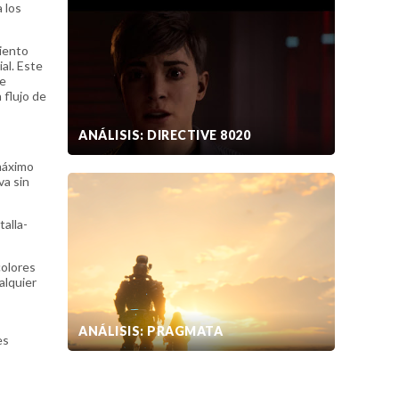
 los
iento
al. Este
le
 flujo de
ANÁLISIS: DIRECTIVE 8020
máximo
va sin
talla-
colores
alquier
ANÁLISIS: PRAGMATA
es