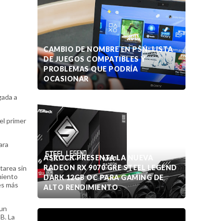
CAMBIO DE NOMBRE EN PSN: LISTA
DE JUEGOS COMPATIBLES Y
PROBLEMAS QUE PODRÍA
OCASIONAR
gada a
el primer
ara
ASROCK PRESENTA LA NUEVA
RADEON RX 9070 GRE STEEL LEGEND
tarea sin
miento
DARK 12GB OC PARA GAMING DE
es más
ALTO RENDIMIENTO
 un
B. La