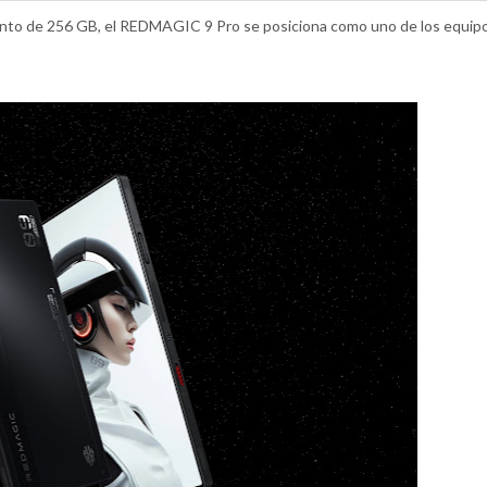
to de 256 GB, el REDMAGIC 9 Pro se posiciona como uno de los equip