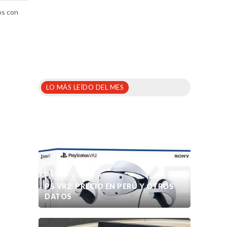
os con
LO MÁS LEÍDO DEL MES
PS VR2: PRECIO EN PERÚ Y OTROS
DATOS