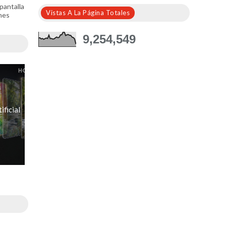
pantalla
Vistas A La Página Totales
nes
9,254,549
ificial