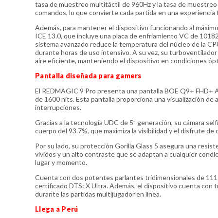
tasa de muestreo multitáctil de 960Hz y la tasa de muestreo 
comandos, lo que convierte cada partida en una experiencia 
Además, para mantener el dispositivo funcionando al máxim
ICE 13.0, que incluye una placa de enfriamiento VC de 10182
sistema avanzado reduce la temperatura del núcleo de la CPU
durante horas de uso intensivo. A su vez, su turboventilador
aire eficiente, manteniendo el dispositivo en condiciones 
Pantalla diseñada para gamers
El REDMAGIC 9 Pro presenta una pantalla BOE Q9+ FHD+ AMO
de 1600 nits. Esta pantalla proporciona una visualización de 
interrupciones.
Gracias a la tecnología UDC de 5ª generación, su cámara self
cuerpo del 93.7%, que maximiza la visibilidad y el disfrute d
Por su lado, su protección Gorilla Glass 5 asegura una resist
vívidos y un alto contraste que se adaptan a cualquier condici
lugar y momento.
Cuenta con dos potentes parlantes tridimensionales de 111
certificado DTS: X Ultra. Además, el dispositivo cuenta con 
durante las partidas multijugador en línea.
Llega a Perú