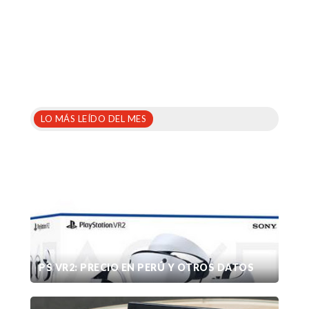
LO MÁS LEÍDO DEL MES
PS VR2: PRECIO EN PERÚ Y OTROS DATOS