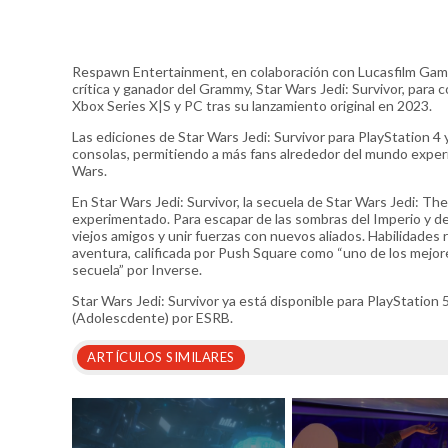
Respawn Entertainment, en colaboración con Lucasfilm Games,
crítica y ganador del Grammy, Star Wars Jedi: Survivor, para c
Xbox Series X|S y PC tras su lanzamiento original en 2023.
Las ediciones de Star Wars Jedi: Survivor para PlayStation 4
consolas, permitiendo a más fans alrededor del mundo experi
Wars.
En Star Wars Jedi: Survivor, la secuela de Star Wars Jedi: Th
experimentado. Para escapar de las sombras del Imperio y de 
viejos amigos y unir fuerzas con nuevos aliados. Habilidade
aventura, calificada por Push Square como “uno de los mejo
secuela” por Inverse.
Star Wars Jedi: Survivor ya está disponible para PlayStation 
(Adolescdente) por ESRB.
ARTÍCULOS SIMILARES