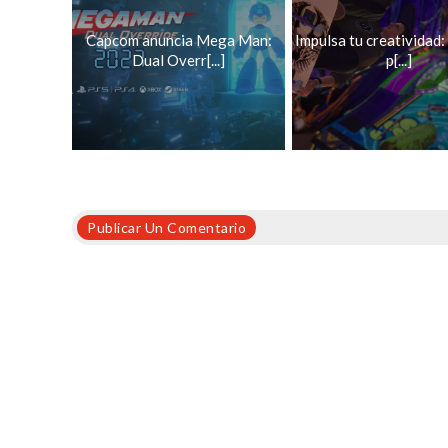
Capcom anuncia Mega Man:
Impulsa tu creatividad:
Dual Overr[...]
p[...]
Publicar Un Comentario