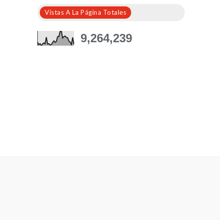
Vistas A La Página Totales
9,264,239