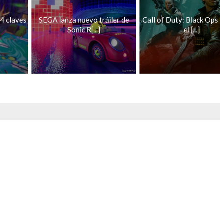
 4 claves
SEGA lanza nuevo tráiler de
Call of Duty: Black Ops 
Sonic R[...]
el [...]