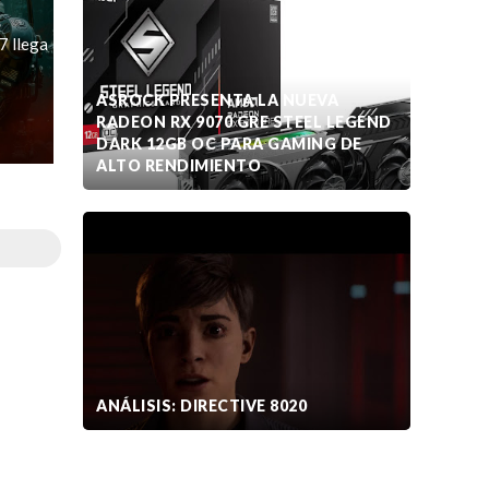
7 llega
ASROCK PRESENTA LA NUEVA
RADEON RX 9070 GRE STEEL LEGEND
DARK 12GB OC PARA GAMING DE
ALTO RENDIMIENTO
ANÁLISIS: DIRECTIVE 8020