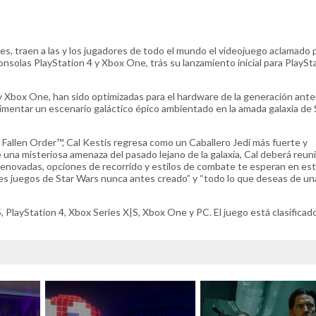
 traen a las y los jugadores de todo el mundo el videojuego aclamado p
onsolas PlayStation 4 y Xbox One, trás su lanzamiento inicial para PlaySta
 y Xbox One, han sido optimizadas para el hardware de la generación ante
mentar un escenario galáctico épico ambientado en la amada galaxia de 
e Fallen Order™, Cal Kestis regresa como un Caballero Jedi más fuerte y
una misteriosa amenaza del pasado lejano de la galaxia, Cal deberá reun
s renovadas, opciones de recorrido y estilos de combate te esperan en es
res juegos de Star Wars nunca antes creado” y “todo lo que deseas de un
5, PlayStation 4, Xbox Series X|S, Xbox One y PC. El juego está clasifica