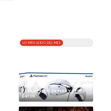
LO MÁS LEÍDO DEL MES
PS VR2: PRECIO EN PERÚ Y OTROS
DATOS