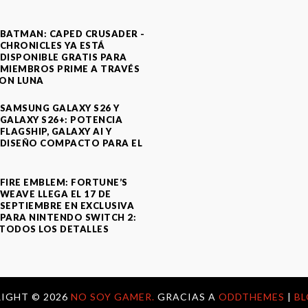
BATMAN: CAPED CRUSADER -
CHRONICLES YA ESTÁ
DISPONIBLE GRATIS PARA
MIEMBROS PRIME A TRAVÉS
ON LUNA
SAMSUNG GALAXY S26 Y
GALAXY S26+: POTENCIA
FLAGSHIP, GALAXY AI Y
DISEÑO COMPACTO PARA EL
A
FIRE EMBLEM: FORTUNE’S
WEAVE LLEGA EL 17 DE
SEPTIEMBRE EN EXCLUSIVA
PARA NINTENDO SWITCH 2:
TODOS LOS DETALLES
IGHT ©
2026
NO SOY GAMER.
GRACIAS A
ODDTHEMES
|
B