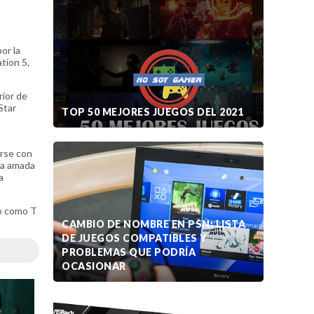
or la
tion 5,
rior de
Star
TOP 50 MEJORES JUEGOS DEL 2021
irse con
ta amada
a
do como T
CAMBIO DE NOMBRE EN PSN: LISTA
DE JUEGOS COMPATIBLES Y
PROBLEMAS QUE PODRÍA
OCASIONAR