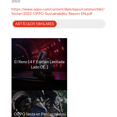
2023:
https://www.oppo.com/content/dam/oppo/common/mkt/
footer/2023-OPPO-Sustainability-Report-EN.pdf
ARTÍCULOS SIMILARES
El Reno14 F Edición Limitada
Lado O[...]
OPPO lanza en Perú el nuevo