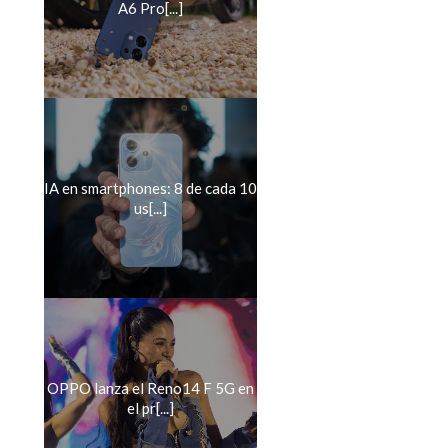
A6 Pro[...]
IA en smartphones: 8 de cada 10
us[...]
OPPO lanza el Reno14 F 5G en
el pr[...]