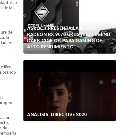
adaptarse
s de las
ASROCK PRESENTA LA NUEVA
tura de
RADEON RX 9070 GRE STEEL LEGEND
a, la
DARK 12GB OC PARA GAMING DE
idad en
ALTO RENDIMIENTO
tiliza
mejorando
ón
Europeo
ANÁLISIS: DIRECTIVE 8020
ración
orte,
o de
desempeña