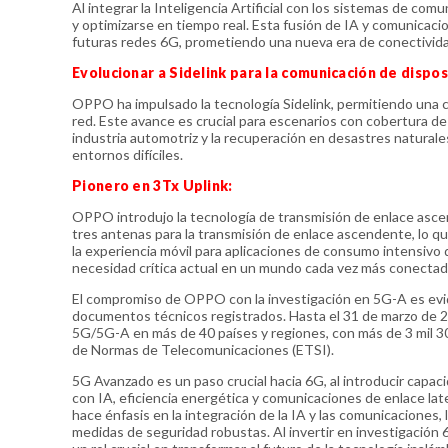
Al integrar la Inteligencia Artificial con los sistemas de c
y optimizarse en tiempo real. Esta fusión de IA y comunicaci
futuras redes 6G, prometiendo una nueva era de conectividad
Evolucionar a Sidelink para la comunicación de dispos
OPPO ha impulsado la tecnología Sidelink, permitiendo una c
red. Este avance es crucial para escenarios con cobertura de r
industria automotriz y la recuperación en desastres naturale
entornos difíciles.
Pionero en 3Tx Uplink:
OPPO introdujo la tecnología de transmisión de enlace ascend
tres antenas para la transmisión de enlace ascendente, lo q
la experiencia móvil para aplicaciones de consumo intensivo 
necesidad crítica actual en un mundo cada vez más conectad
El compromiso de OPPO con la investigación en 5G-A es evid
documentos técnicos registrados. Hasta el 31 de marzo de 
5G/5G-A en más de 40 países y regiones, con más de 3 mil 3
de Normas de Telecomunicaciones (ETSI).
5G Avanzado es un paso crucial hacia 6G, al introducir capa
con IA, eficiencia energética y comunicaciones de enlace late
hace énfasis en la integración de la IA y las comunicaciones,
medidas de seguridad robustas. Al invertir en investigació