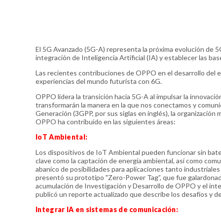
El 5G Avanzado (5G-A) representa la próxima evolución de 5G
integración de Inteligencia Artificial (IA) y establecer las ba
Las recientes contribuciones de OPPO en el desarrollo del 
experiencias del mundo futurista con 6G.
OPPO lidera la transición hacia 5G-A al impulsar la innovaci
transformarán la manera en la que nos conectamos y comuni
Generación (3GPP, por sus siglas en inglés), la organizació
OPPO ha contribuido en las siguientes áreas:
IoT Ambiental:
Los dispositivos de IoT Ambiental pueden funcionar sin bat
clave como la captación de energía ambiental, así como com
abanico de posibilidades para aplicaciones tanto industri
presentó su prototipo "Zero-Power Tag”, que fue galardonad
acumulación de Investigación y Desarrollo de OPPO y el inte
publicó un reporte actualizado que describe los desafíos y d
Integrar IA en sistemas de comunicación: