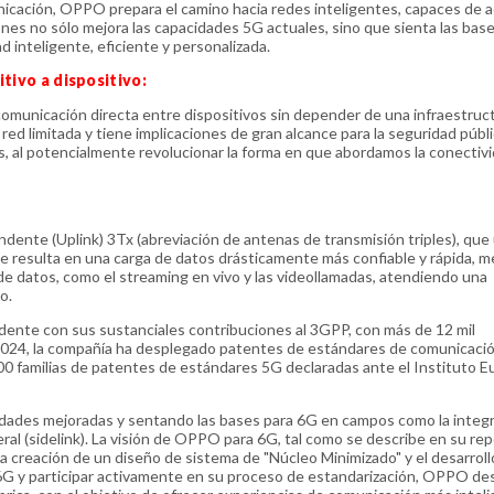
omunicación, OPPO prepara el camino hacia redes inteligentes, capaces de 
ones no sólo mejora las capacidades 5G actuales, sino que sienta las base
 inteligente, eficiente y personalizada.
itivo a dispositivo:
omunicación directa entre dispositivos sin depender de una infraestruc
ed limitada y tiene implicaciones de gran alcance para la seguridad públic
s, al potencialmente revolucionar la forma en que abordamos la conectiv
ente (Uplink) 3Tx (abreviación de antenas de transmisión triples), que u
ue resulta en una carga de datos drásticamente más confiable y rápida, 
de datos, como el streaming en vivo y las videollamadas, atendiendo una
o.
ente con sus sustanciales contribuciones al 3GPP, con más de 12 mil
2024, la compañía ha desplegado patentes de estándares de comunicaci
00 familias de patentes de estándares 5G declaradas ante el Instituto 
cidades mejoradas y sentando las bases para 6G en campos como la integ
ral (sidelink). La visión de OPPO para 6G, tal como se describe en su rep
 la creación de un diseño de sistema de "Núcleo Minimizado" y el desarroll
n 6G y participar activamente en su proceso de estandarización, OPPO 