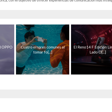
ámbrica, con el objetivo de ofrecer experiencias de comunicación más intel
el OPPO
Cuatro errores comunes al
El Reno14 F Edición Li
tomar fo[...]
Lado O[...]