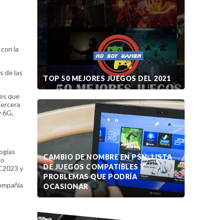
con la
s de las
TOP 50 MEJORES JUEGOS DEL 2021
les que
Tercera
y 6G,
ogías
CAMBIO DE NOMBRE EN PSN: LISTA
io
DE JUEGOS COMPATIBLES Y
WC2023 y
PROBLEMAS QUE PODRÍA
compañía
OCASIONAR