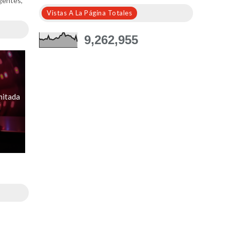
igentes,
Vistas A La Página Totales
9,262,955
mitada