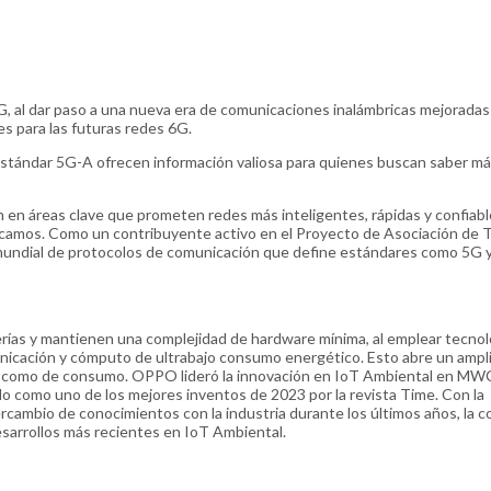
, al dar paso a una nueva era de comunicaciones inalámbricas mejoradas 
ses para las futuras redes 6G.
estándar 5G-A ofrecen información valiosa para quienes buscan saber má
ón en áreas clave que prometen redes más inteligentes, rápidas y confiab
camos. Como un contribuyente activo en el Proyecto de Asociación de 
n mundial de protocolos de comunicación que define estándares como 5G 
erías y mantienen una complejidad de hardware mínima, al emplear tecnol
unicación y cómputo de ultrabajo consumo energético. Esto abre un ampl
ales como de consumo. OPPO lideró la innovación en IoT Ambiental en M
o como uno de los mejores inventos de 2023 por la revista Time. Con la
rcambio de conocimientos con la industria durante los últimos años, la 
esarrollos más recientes en IoT Ambiental.