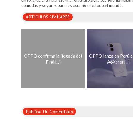
un rol crucial en transformar el futuro de la tecnología inal
cómodas y seguras para los usuarios de todo el mundo.
ARTÍCULOS SIMILARES
OPPO confirma la llegada del
OPPO lanza en Perú 
Find [...]
A6X: ren[...]
Publicar Un Comentario