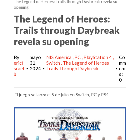
The Legend of Heroes: Trails through Daybreak revela su
opening
The Legend of Heroes:
Trails through Daybreak
revela su opening
By
mayo
NIS America
PC
PlayStation 4
Co
erici
31,
Switch
The Legend of Heroes
mm
srael
2024
Trails Through Daybreak
ent
•
•
•
b
s :
0
El juego se lanza el 5 de julio en Switch, PC y PS4