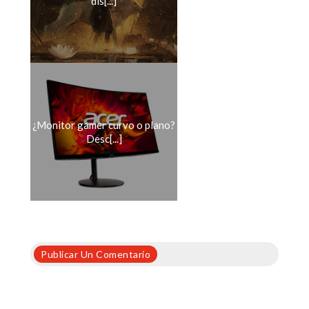
dis[...]
¿Monitor gamer curvo o plano?
Desc[...]
Publicar Un Comentario