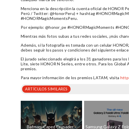
Menciona en la descripción la cuenta oficial de HONOR P
Perú / Twitter: @HonorPeru) + hashtag #HONORMagicMome
#HONORMagicMomentsPeru.
Por ejemplo: @honor_pe #HONORMagicMoments #HON
Mientras más fotos subas a tus redes sociales, ¡más chan
Además, si la fotografía es tomada con un celular HONOR, 
debes seguir los pasos y condiciones del siguiente enlac
El jurado seleccionado elegirá a los 31 ganadores para
Lite, siete HONOR N Series, entre otros. Para los Global 
premios.
Para mayor información de los premios LATAM, visita
http
ARTÍCULOS SIMILARES
Batman: Caped Crusader -
Samsung Galaxy Z Fold