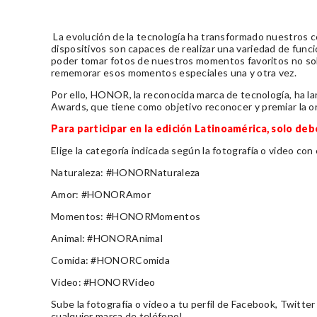
La evolución de la tecnología ha transformado nuestros c
dispositivos son capaces de realizar una variedad de funcio
poder tomar fotos de nuestros momentos favoritos no sol
rememorar esos momentos especiales una y otra vez.
Por ello, HONOR, la reconocida marca de tecnología, ha
Awards, que tiene como objetivo reconocer y premiar la ori
Para participar en la edición Latinoamérica, solo deb
Elige la categoría indicada según la fotografía o video con 
Naturaleza: #HONORNaturaleza
Amor: #HONORAmor
Momentos: #HONORMomentos
Animal: #HONORAnimal
Comida: #HONORComida
Video: #HONORVideo
Sube la fotografía o video a tu perfil de Facebook, Twitt
cualquier marca de teléfono!