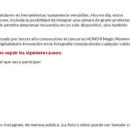
elulares en herramientas sumamente versátiles. Hoy en día, estos
nes, incluida la posibilidad de integrar una cámara de grado profesiona
o permite almacenar recuerdos en un solo dispositivo, sino también
 lanzado por tercer año consecutivo el concurso HONOR Magic Momen
ginalidad e innovación en la fotografía tomada desde cualquier celula
es seguir los siguientes pasos:
el que vas a participar:
er o Instagram, de manera pública. ¡La foto o video puede ser tomado c