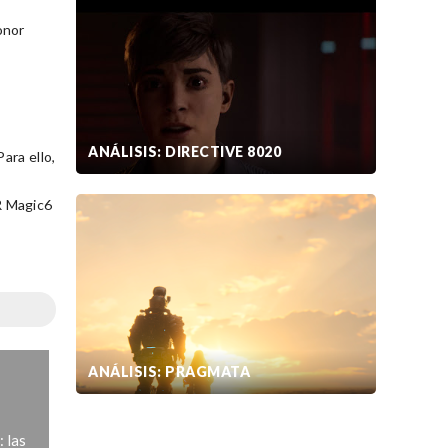
onor
ANÁLISIS: DIRECTIVE 8020
ara ello,
R Magic6
s
ANÁLISIS: PRAGMATA
 las