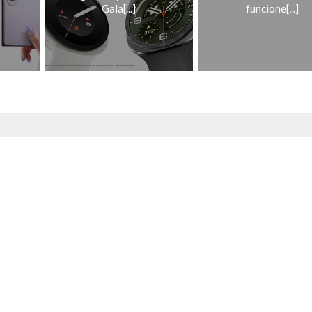
Gala[...]
funcione[...]