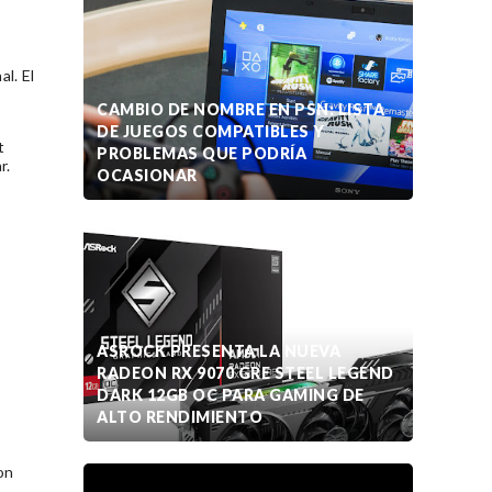
l. El
CAMBIO DE NOMBRE EN PSN: LISTA
DE JUEGOS COMPATIBLES Y
t
PROBLEMAS QUE PODRÍA
r.
OCASIONAR
ASROCK PRESENTA LA NUEVA
RADEON RX 9070 GRE STEEL LEGEND
DARK 12GB OC PARA GAMING DE
ALTO RENDIMIENTO
on