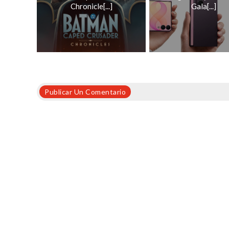
Chronicle[...]
Gala[...]
Publicar Un Comentario