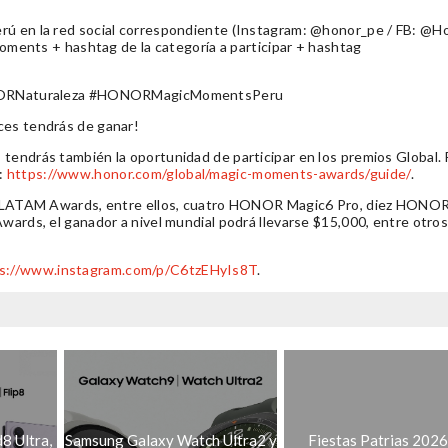
erú en la red social correspondiente (Instagram: @honor_pe / FB: @H
nts + hashtag de la categoría a participar + hashtag
ORNaturaleza #HONORMagicMomentsPeru
ces tendrás de ganar!
tendrás también la oportunidad de participar en los premios Global. P
e:
https://www.honor.com/global/magic-moments-awards/guide/
.
 los LATAM Awards, entre ellos, cuatro HONOR Magic6 Pro, diez HONO
Awards, el ganador a nivel mundial podrá llevarse $15,000, entre otro
s://www.instagram.com/p/C6tzEHyIs8T
.
8 Ultra,
Samsung Galaxy Watch Ultra2 y
Fiestas Patrias 2026: