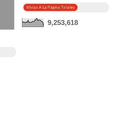
Vistas A La Página Totales
9,253,618