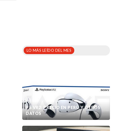
LO MÁS LEÍDO DEL MES
PS VR2: PRECIO EN PERÚ Y OTROS
DATOS