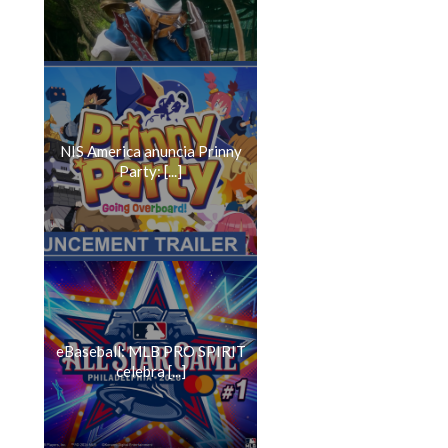
NIS America anuncia Prinny
Party: [...]
eBaseball: MLB PRO SPIRIT
celebra [...]