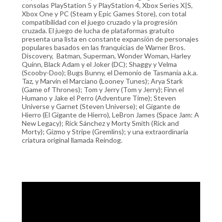
consolas PlayStation 5 y PlayStation 4, Xbox Series X|S,
Xbox One y PC (Steam y Epic Games Store), con total
compatibilidad con el juego cruzado y la progresión
cruzada. El juego de lucha de plataformas gratuito
presenta una lista en constante expansión de personajes
populares basados en las franquicias de Warner Bros.
Discovery, Batman, Superman, Wonder Woman, Harley
Quinn, Black Adam y el Joker (DC); Shaggy y Velma
(Scooby-Doo); Bugs Bunny, el Demonio de Tasmania a.k.a.
Taz, y Marvin el Marciano (Looney Tunes); Arya Stark
(Game of Thrones); Tom y Jerry (Tom y Jerry); Finn el
Humano y Jake el Perro (Adventure Time); Steven
Universe y Garnet (Steven Universe); el Gigante de
Hierro (El Gigante de Hierro), LeBron James (Space Jam: A
New Legacy); Rick Sánchez y Morty Smith (Rick and
Morty); Gizmo y Stripe (Gremlins); y una extraordinaria
criatura original llamada Reindog.