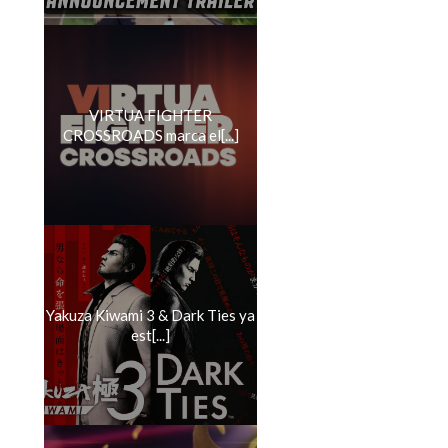
VIRTUA FIGHTER
CROSSROADS marca el[...]
Yakuza Kiwami 3 & Dark Ties ya
est[...]