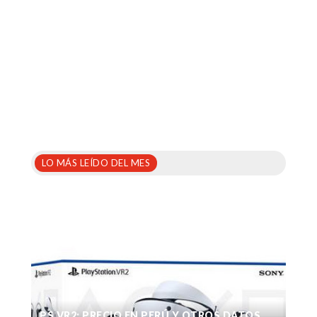
LO MÁS LEÍDO DEL MES
PS VR2: PRECIO EN PERÚ Y OTROS DATOS