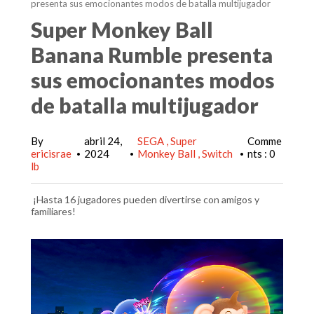
presenta sus emocionantes modos de batalla multijugador
Super Monkey Ball
Banana Rumble presenta
sus emocionantes modos
de batalla multijugador
By
abril 24,
SEGA
Super
Comme
ericisrae
2024
Monkey Ball
Switch
nts : 0
•
•
•
lb
¡Hasta 16 jugadores pueden divertirse con amigos y
familiares!