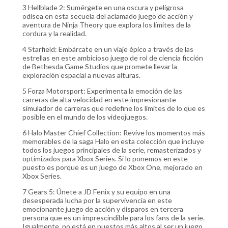
3 Hellblade 2: Sumérgete en una oscura y peligrosa
odisea en esta secuela del aclamado juego de acción y
aventura de Ninja Theory que explora los límites de la
cordura y la realidad.
4 Starfield: Embárcate en un viaje épico a través de las
estrellas en este ambicioso juego de rol de ciencia ficción
de Bethesda Game Studios que promete llevar la
exploración espacial a nuevas alturas.
5 Forza Motorsport: Experimenta la emoción de las
carreras de alta velocidad en este impresionante
simulador de carreras que redefine los límites de lo que es
posible en el mundo de los videojuegos.
6 Halo Master Chief Collection: Revive los momentos más
memorables de la saga Halo en esta colección que incluye
todos los juegos principales de la serie, remasterizados y
optimizados para Xbox Series. Si lo ponemos en este
puesto es porque es un juego de Xbox One, mejorado en
Xbox Series.
7 Gears 5: Únete a JD Fenix y su equipo en una
desesperada lucha por la supervivencia en este
emocionante juego de acción y disparos en tercera
persona que es un imprescindible para los fans de la serie.
Igualmente, no está en puestos más altos al ser un juego