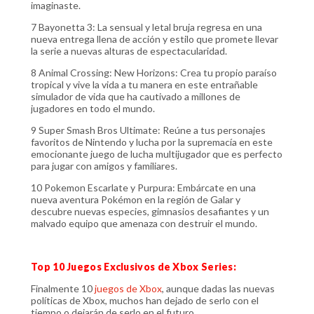
imaginaste.
7 Bayonetta 3: La sensual y letal bruja regresa en una
nueva entrega llena de acción y estilo que promete llevar
la serie a nuevas alturas de espectacularidad.
8 Animal Crossing: New Horizons: Crea tu propio paraíso
tropical y vive la vida a tu manera en este entrañable
simulador de vida que ha cautivado a millones de
jugadores en todo el mundo.
9 Super Smash Bros Ultimate: Reúne a tus personajes
favoritos de Nintendo y lucha por la supremacía en este
emocionante juego de lucha multijugador que es perfecto
para jugar con amigos y familiares.
10 Pokemon Escarlate y Purpura: Embárcate en una
nueva aventura Pokémon en la región de Galar y
descubre nuevas especies, gimnasios desafiantes y un
malvado equipo que amenaza con destruir el mundo.
Top 10 Juegos Exclusivos de Xbox Series:
Finalmente 10
juegos de Xbox
, aunque dadas las nuevas
políticas de Xbox, muchos han dejado de serlo con el
tiempo o dejarán de serlo en el futuro