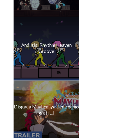
Análisis: Rhythm Heaven
Groove
Disgaea Mayhem ya tiene demo
grati[...]