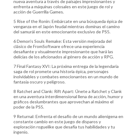
nueva aventura a través de paisajes impresionantes y
enfrenta a máquinas colosales en este juego de rol y
acción de Guerrilla Games.
5 Rise of the Ronin: Embárcate en una búsqueda épica de
venganza en el Japón feudal mientras dominas el camino
del samurái en este emocionante exclusivo de PS5.
6 Demon's Souls Remake: Esta versión mejorada del
clásico de FromSoftware ofrece una experiencia
desafiante y visualmente impresionante que hará las
delicias de los aficionados al género de acción y RPG.
7 Final Fantasy XVI: La próxima entrega de la legendaria
saga de rol promete una historia épica, personajes
inolvidables y combates emocionantes en un mundo de
fantasía oscuro y peligroso.
8 Ratchet and Clank: Rift Apart: Únete a Ratchet y Clank
en una aventura interdimensional llena de acción, humor y
gráficos deslumbrantes que aprovechan al máximo el
poder de la PS5.
9 Returnal: Enfrenta el desafío de un mundo alienígena en
constante cambio en este juego de disparos y
exploración roguelike que desafía tus habilidades y tu
ingenio.