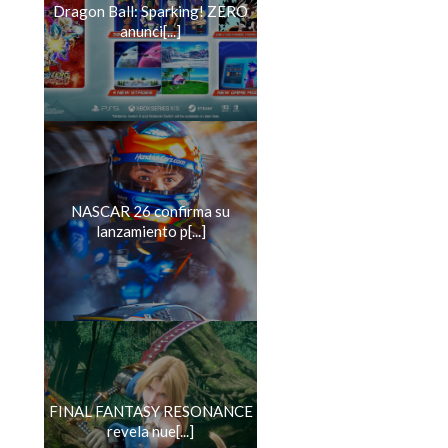
Dragon Ball: Sparking! ZERO
anunci[...]
NASCAR 26 confirma su
lanzamiento p[...]
FINAL FANTASY RESONANCE
revela nue[...]