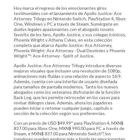
Hoy marca el regreso de los emocionantes giros
testimoniales con el lanzamiento de Apollo Justice: Ace
Attorney Trilogy en Nintendo Switch, PlayStation 4, Xbox
One, Windows y PC a través de Steam. Sumérgete en
duelos legales apasionantes con el abogado novato
favorito de los fans, Apollo Justice, y sus colegas icónicos,
Phoenix Wright y Athena Cykes, en esta colección
completa que abarca Apollo Justice: Ace Attorney,
Phoenix Wright: Ace Attorney - Dual Destinies y Phoenix
Wright™: Ace Attorney - Spirit of Justice.
Apollo Justice: Ace Attorney Trilogy introduce diversas
mejoras visuales que incluyen una resolución de 1080p,
animaciones más fluidas y una relación de aspecto 16:9.
Además, cuenta con una interfaz de usuario diseñada
para tamaños de pantalla modernos. Tanto los nuevos
abogados como los veteranos disfrutarán de la función
Back Log, que les permite retroceder en los casos para
revisar diálogos clave. Además, ahora los jugadores
pueden iniciar o retomar cualquier juego, capítulo o
sección de la colección según sus preferencias.
Con un precio de USD $49.99* para PlayStation 4, MXN$
837.00 para Xbox One, MXN$ 990.00 para PC a través de
Steam, e MXN$ 837.00 para Nintendo Switch™, los
jugadores pueden explorar más a fondo las emocionantes