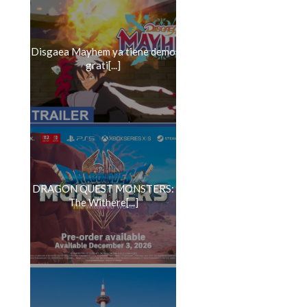
Disgaea Mayhem ya tiene demo
grati[...]
DRAGON QUEST MONSTERS:
The Withere[...]