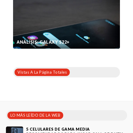
ANÁLISIS: GALAXY S22+
Vistas A La Página Totales
LO MÁS LEÍDO DE LA WEB
5 CELULARES DE GAMA MEDIA