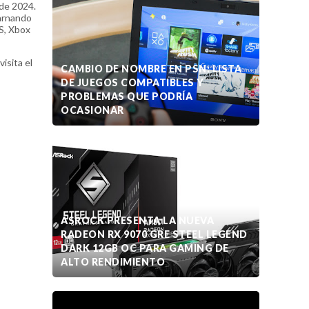
 de 2024.
carnando
|S, Xbox
isita el
CAMBIO DE NOMBRE EN PSN: LISTA
DE JUEGOS COMPATIBLES Y
PROBLEMAS QUE PODRÍA
OCASIONAR
ASROCK PRESENTA LA NUEVA
RADEON RX 9070 GRE STEEL LEGEND
DARK 12GB OC PARA GAMING DE
ALTO RENDIMIENTO