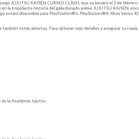
ado juego JUJUTSU KAISEN CURSED CLASH, que se lanzará el 2 de febrero
se en la trepidante historia del galardonado anime JUJUTSU KAISEN, en
juego estará disponible para PlayStation®5, PlayStation®4, Xbox Series X
ta también están abiertas. Para obtener más detalles y asegurar tu copia, v
 de la Academia Jujutsu