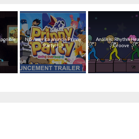
sponible
NIS America anuncia Prinny
Análisis: Rhythm He
Party: [...]
Groove