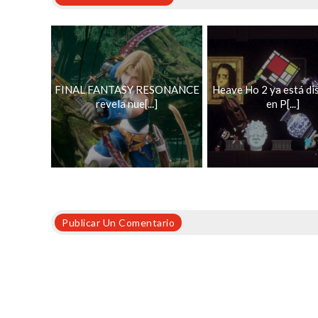
FINAL FANTASY RESONANCE
Heave Ho 2 ya está di
revela nue[...]
en P[...]
Publicar Un Comentario