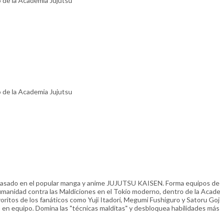
 de la Academia Jujutsu
 de la Academia Jujutsu
 basado en el popular manga y anime JUJUTSU KAISEN. Forma equipos de
humanidad contra las Maldiciones en el Tokio moderno, dentro de la Acad
oritos de los fanáticos como Yuji Itadori, Megumi Fushiguro y Satoru Gojo
n equipo. Domina las "técnicas malditas" y desbloquea habilidades más