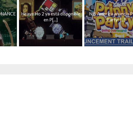
ONANCE
Heave Ho 2 ya está disponible
NIS America anuncia P
en P[...]
Party: [...]