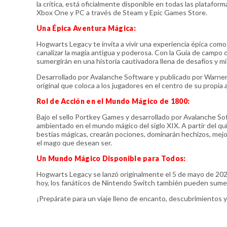
la crítica, está oficialmente disponible en todas las plataf
Xbox One y PC a través de Steam y Epic Games Store.
Una Épica Aventura Mágica:
Hogwarts Legacy te invita a vivir una experiencia épica com
canalizar la magia antigua y poderosa. Con la Guía de campo 
sumergirán en una historia cautivadora llena de desafíos y 
Desarrollado por Avalanche Software y publicado por Warne
original que coloca a los jugadores en el centro de su propi
Rol de Acción en el Mundo Mágico de 1800:
Bajo el sello Portkey Games y desarrollado por Avalanche So
ambientado en el mundo mágico del siglo XIX. A partir del qu
bestias mágicas, crearán pociones, dominarán hechizos, mejor
el mago que desean ser.
Un Mundo Mágico Disponible para Todos:
Hogwarts Legacy se lanzó originalmente el 5 de mayo de 20
hoy, los fanáticos de Nintendo Switch también pueden sumer
¡Prepárate para un viaje lleno de encanto, descubrimientos 