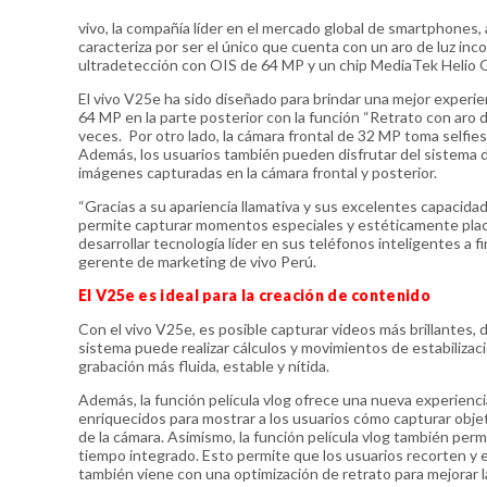
vivo, la compañía líder en el mercado global de smartphones,
caracteriza por ser el único que cuenta con un aro de luz inc
ultradetección con OIS de 64 MP y un chip MediaTek Helio G
El vivo V25e ha sido diseñado para brindar una mejor experi
64 MP en la parte posterior con la función “Retrato con aro de
veces. Por otro lado, la cámara frontal de 32 MP toma selfies
Además, los usuarios también pueden disfrutar del sistema de r
imágenes capturadas en la cámara frontal y posterior.
“Gracias a su apariencia llamativa y sus excelentes capacida
permite capturar momentos especiales y estéticamente place
desarrollar tecnología líder en sus teléfonos inteligentes a
gerente de marketing de vivo Perú.
El V25e es ideal para la creación de contenido
Con el vivo V25e, es posible capturar videos más brillantes, d
sistema puede realizar cálculos y movimientos de estabiliza
grabación más fluida, estable y nítida.
Además, la función película vlog ofrece una nueva experienci
enriquecidos para mostrar a los usuarios cómo capturar objet
de la cámara. Asimismo, la función película vlog también perm
tiempo integrado. Esto permite que los usuarios recorten y 
también viene con una optimización de retrato para mejorar la t