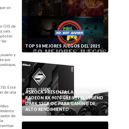
que se
on OIS de
z seis
 póster.
 las
TOP 50 MEJORES JUEGOS DEL 2021
usuario y
te por
humioque,
EIS). Este
an de una
ASROCK PRESENTA LA NUEVA
RADEON RX 9070 GRE STEEL LEGEND
DARK 12GB OC PARA GAMING DE
video
ALTO RENDIMIENTO
vimiento
izador de
5e
arantizar