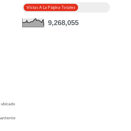
Vistas A La Página Totales
9,268,055
, ubicado
mantente