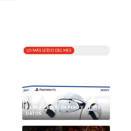
LO MÁS LEÍDO DEL MES
PS VR2: PRECIO EN PERÚ Y OTROS
DATOS