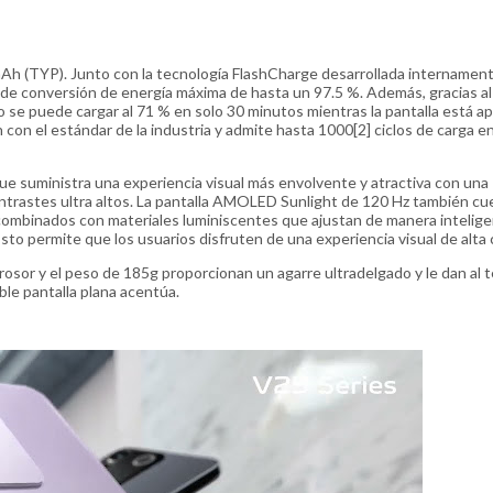
Ah (TYP). Junto con la tecnología FlashCharge desarrollada internamen
a de conversión de energía máxima de hasta un 97.5 %. Además, gracias a
o se puede cargar al 71 % en solo 30 minutos mientras la pantalla está a
n con el estándar de la industria y admite hasta 1000[2] ciclos de carga e
 que suministra una experiencia visual más envolvente y atractiva con una
contrastes ultra altos. La pantalla AMOLED Sunlight de 120 Hz también c
combinados con materiales luminiscentes que ajustan de manera intelige
 Esto permite que los usuarios disfruten de una experiencia visual de alta 
rosor y el peso de 185g proporcionan un agarre ultradelgado y le dan al 
ble pantalla plana acentúa.