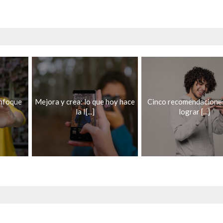
enfoque
Mejora y crea: lo que hoy hace
Cinco recomendacione
la I[...]
lograr [...]