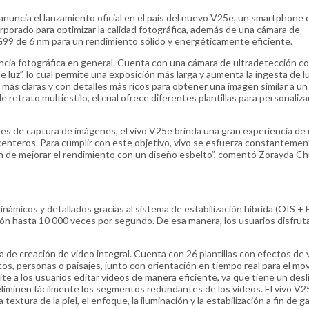
 anuncia el lanzamiento oficial en el país del nuevo V25e, un smartphone 
orporado para optimizar la calidad fotográfica, además de una cámara de
99 de 6 nm para un rendimiento sólido y energéticamente eficiente.
encia fotográfica en general. Cuenta con una cámara de ultradetección c
 luz”, lo cual permite una exposición más larga y aumenta la ingesta de lu
 más claras y con detalles más ricos para obtener una imagen similar a un
etrato multiestilo, el cual ofrece diferentes plantillas para personalizar
des de captura de imágenes, el vivo V25e brinda una gran experiencia de 
nteros. Para cumplir con este objetivo, vivo se esfuerza constantemen
 fin de mejorar el rendimiento con un diseño esbelto”, comentó Zorayda C
inámicos y detallados gracias al sistema de estabilización híbrida (OIS + 
ción hasta 10 000 veces por segundo. De esa manera, los usuarios disfrut
a de creación de video integral. Cuenta con 26 plantillas con efectos de 
os, personas o paisajes, junto con orientación en tiempo real para el mo
ite a los usuarios editar videos de manera eficiente, ya que tiene un desl
eliminen fácilmente los segmentos redundantes de los videos. El vivo V2
extura de la piel, el enfoque, la iluminación y la estabilización a fin de g