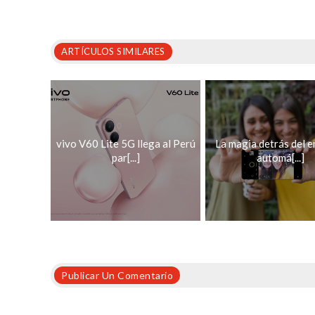
ARTÍCULOS SIMILARES
vivo V60 Lite 5G llega al Perú
La magia detrás del 
par[...]
automá[...]
Publicar Un Comentario