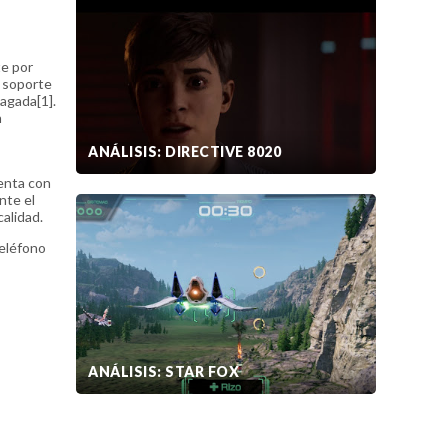
te por
l soporte
pagada[1].
n
ANÁLISIS: DIRECTIVE 8020
uenta con
nte el
calidad.
teléfono
ANÁLISIS: STAR FOX