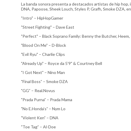
La banda sonora presenta a destacados artistas de hip hop, 
DNA, Papoose, Sheek Louch, Styles P, Grafh, Smoke DZA, entr
"Intro" – HipHopGamer
"Street Fighting" – Dave East
"Perfect" – Black Soprano Family: Benny the Butcher, Heem,
"Blood On Me" – D-Block
"Evil Ryu" – Charlie Clips
"Already Up" – Royce da 5'9" & Courtney Bell
"I Got Next" – Nino Man
"Final Boss” – Smoke DZA
"GG” – Real.Novus
"Prada Purna” – Prada Mama
"No E.Honda’s” – Nym Lo
"Violent Ken” – DNA
"Toe Tag” – Al-Doe