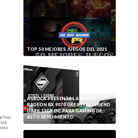
TOP 50 MEJORES JUEGOS DEL 2021
ASROCK PRESENTA LA NUEVA
RADEON RX 9070 GRE STEEL LEGEND
DARK 12GB OC PARA GAMING DE
ip hop
ALTO RENDIMIENTO
está
iento