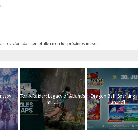
en
as relacionadas con el álbum en los próximos meses.
antasy:
Tomb Raider: Legacy of Atlantis
Dragon Ball: Sparking
mu[...]
anunci[...]