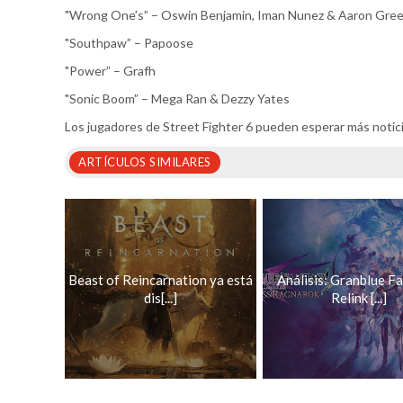
"Wrong One’s” – Oswin Benjamin, Iman Nunez & Aaron Gre
"Southpaw” – Papoose
"Power” – Grafh
"Sonic Boom” – Mega Ran & Dezzy Yates
Los jugadores de Street Fighter 6 pueden esperar más notici
ARTÍCULOS SIMILARES
Beast of Reincarnation ya está
Análisis: Granblue F
dis[...]
Relink [...]