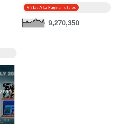
Vistas A La Página Totales
9,270,350
! ZERO