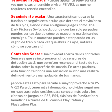
Televisión apagada:
Puedes apagar tu televisor una
vez que hayas encendido el visor PS VR2, ya que no
requieres tenerlo encendido.
Seguimiento ocular:
Una característica nueva es la
función de seguimiento ocular, que detecta el movimiento
de tus ojos, siendo clave en algunos juegos como The
Dark Pictures Switchback, donde con tan solo parpadear
puedes ser testigo de cómo se mueven o multiplican los
enemigos. En un momento puedes estar parado en un
vagón de tren, y cada vez que abras los ojos, notarás
cómo se acercan a ti.
Controles Sense:
Una novedad acerca de los controles
Sense es que se incorporaron cinco sensores de
detección táctil, que permiten reconocer el tacto de tus
dedos sobre la superficie del mando. En otras palabras,
esta función te brinda una sensación mucho más realista
del movimiento y manipulación de tus manos.
¡Ahora estás listo para sacarle el mayor provecho a tu PS
VR2! Para obtener más información, no olvides seguirnos
en nuestras redes sociales para conocer más sobre los
cientos de juegos de PS5, PS4, clásicos de PlayStation y
beneficios a través de tu consola PlayStation y
PlayStation Plus.