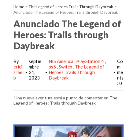
Home
>
The Legend of Heroes Trails Through Daybreak
>
Anunciado The Legend of Heroes: Trails through Daybreak
Anunciado The Legend of
Heroes: Trails through
Daybreak
By
septie
NIS America
PlayStation 4
Co
erici
mbre
ps5
Switch
The Legend of
m
srael
21,
Heroes Trails Through
me
•
•
•
b
2023
Daybreak
nts
: 0
Una nueva aventura está a punto de comenzar en The
Legend of Heroes: Trails through Daybreak