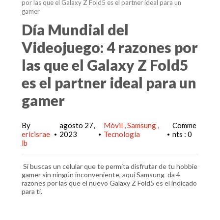
por las que el Galaxy Z Fold5 es el partner ideal para un
gamer
Día Mundial del
Videojuego: 4 razones por
las que el Galaxy Z Fold5
es el partner ideal para un
gamer
By
agosto 27,
Móvil
Samsung
Comme
ericisrae
2023
Tecnología
nts : 0
•
•
•
lb
Si buscas un celular que te permita disfrutar de tu hobbie
gamer sin ningún inconveniente, aquí Samsung da 4
razones por las que el nuevo Galaxy Z Fold5 es el indicado
para ti.