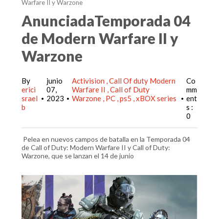
Warfare II y Warzone
AnunciadaTemporada 04
de Modern Warfare II y
Warzone
By
junio
Activision
Call Of duty Modern
Co
erici
07,
Warfare II
Call of Duty
mm
srael
2023
Warzone
PC
ps5
xBOX series
ent
•
•
•
b
s :
0
Pelea en nuevos campos de batalla en la Temporada 04
de Call of Duty: Modern Warfare II y Call of Duty:
Warzone, que se lanzan el 14 de junio