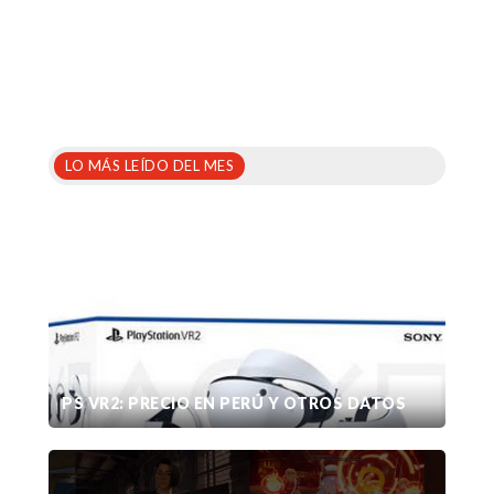
LO MÁS LEÍDO DEL MES
PS VR2: PRECIO EN PERÚ Y OTROS DATOS