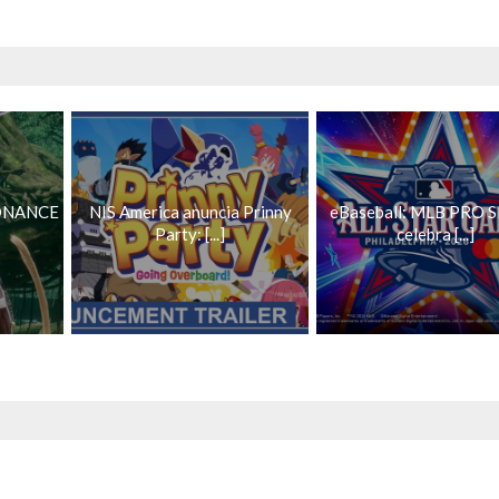
ONANCE
NIS America anuncia Prinny
eBaseball: MLB PRO S
Party: [...]
celebra [...]