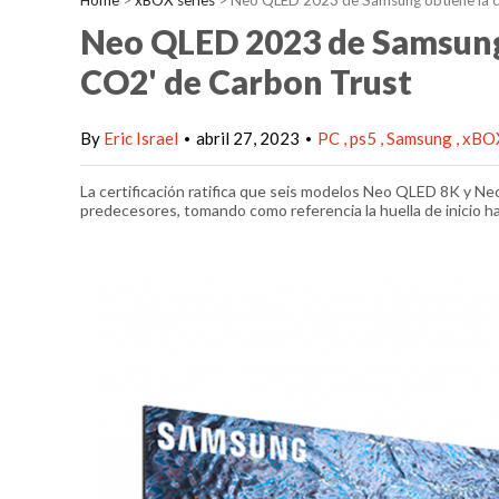
Home
>
xBOX series
>
Neo QLED 2023 de Samsung obtiene la ce
Neo QLED 2023 de Samsung 
CO2' de Carbon Trust
By
Eric Israel
abril 27, 2023
PC
ps5
Samsung
xBOX
•
•
La certificación ratifica que seis modelos Neo QLED 8K y N
predecesores, tomando como referencia la huella de inicio hast