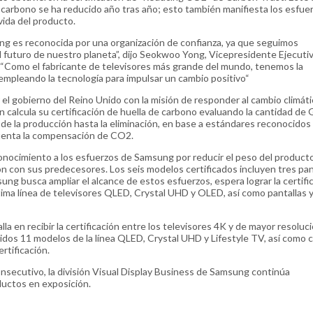
carbono se ha reducido año tras año; esto también manifiesta los esfue
 vida del producto.
sung es reconocida por una organización de confianza, ya que seguimos
futuro de nuestro planeta”, dijo Seokwoo Yong, Vicepresidente Ejecutiv
. “Como el fabricante de televisores más grande del mundo, tenemos la
empleando la tecnología para impulsar un cambio positivo“
 el gobierno del Reino Unido con la misión de responder al cambio climáti
n calcula su certificación de huella de carbono evaluando la cantidad de 
esde la producción hasta la eliminación, en base a estándares reconocidos
cuenta la compensación de CO2.
nocimiento a los esfuerzos de Samsung por reducir el peso del producto
 con sus predecesores. Los seis modelos certificados incluyen tres pan
 busca ampliar el alcance de estos esfuerzos, espera lograr la certifi
ima línea de televisores QLED, Crystal UHD y OLED, así como pantallas 
 en recibir la certificación entre los televisores 4K y de mayor resoluci
idos 11 modelos de la línea QLED, Crystal UHD y Lifestyle TV, así como 
ertificación.
nsecutivo, la división Visual Display Business de Samsung continúa
ductos en exposición.