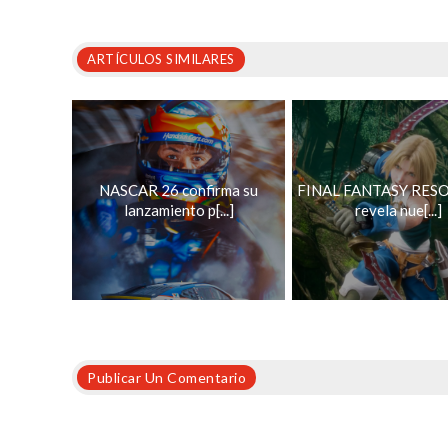
ARTÍCULOS SIMILARES
NASCAR 26 confirma su
FINAL FANTASY RES
lanzamiento p[...]
revela nue[...]
Publicar Un Comentario