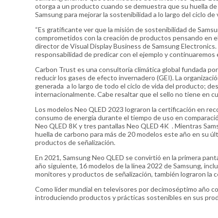
otorga a un producto cuando se demuestra que su huella de 
Samsung para mejorar la sostenibilidad a lo largo del ciclo de
“Es gratificante ver que la misión de sostenibilidad de Sam
comprometidos con la creación de productos pensando en el 
director de Visual Display Business de Samsung Electronics
responsabilidad de predicar con el ejemplo y continuaremos 
Carbon Trust es una consultoría climática global fundada por
reducir los gases de efecto invernadero (GEI). La organizació
generada a lo largo de todo el ciclo de vida del producto; d
internacionalmente. Cabe resaltar que el sello no tiene en 
Los modelos Neo QLED 2023 lograron la certificación en reco
consumo de energía durante el tiempo de uso en comparación
Neo QLED 8K y tres pantallas Neo QLED 4K . Mientras Samsung
huella de carbono para más de 20 modelos este año en su últ
productos de señalización.
En 2021, Samsung Neo QLED se convirtió en la primera pantalla
año siguiente, 16 modelos de la línea 2022 de Samsung, inclu
monitores y productos de señalización, también lograron la c
Como líder mundial en televisores por decimoséptimo año co
introduciendo productos y prácticas sostenibles en sus pro