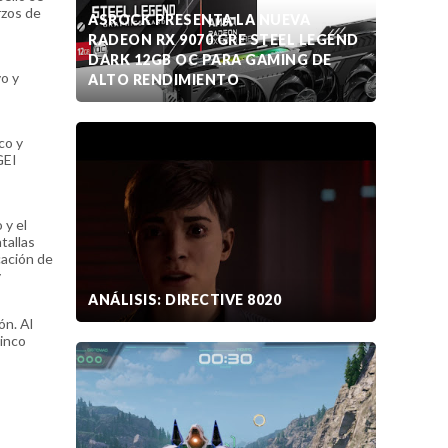
rzos de
ASROCK PRESENTA LA NUEVA
RADEON RX 9070 GRE STEEL LEGEND
DARK 12GB OC PARA GAMING DE
o y
ALTO RENDIMIENTO
co y
GEI
 y el
tallas
cación de
y
ANÁLISIS: DIRECTIVE 8020
ón. Al
cinco