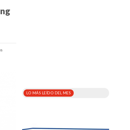
ing
us
LO MÁS LEÍDO DEL MES