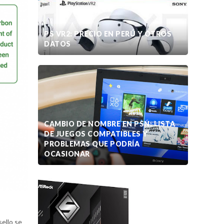
PS VR2: PRECIO EN PERÚ Y OTROS
DATOS
CAMBIO DE NOMBRE EN PSN: LISTA
DE JUEGOS COMPATIBLES Y
PROBLEMAS QUE PODRÍA
OCASIONAR
ello se