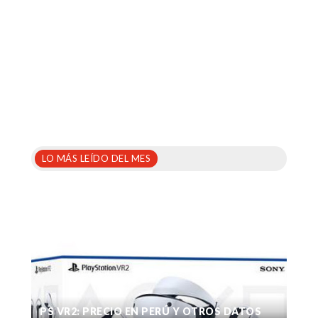
LO MÁS LEÍDO DEL MES
PS VR2: PRECIO EN PERÚ Y OTROS DATOS