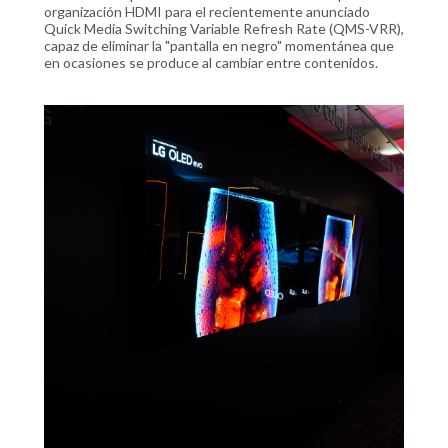
organización HDMI para el recientemente anunciado
Quick Media Switching Variable Refresh Rate (QMS-VRR),
capaz de eliminar la "pantalla en negro" momentánea que
en ocasiones se produce al cambiar entre contenidos.