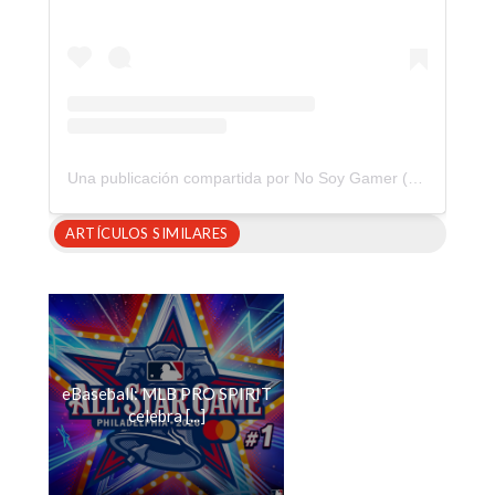
Una publicación compartida por No Soy Gamer (@nosoygamer)
ARTÍCULOS SIMILARES
eBaseball: MLB PRO SPIRIT
celebra [...]