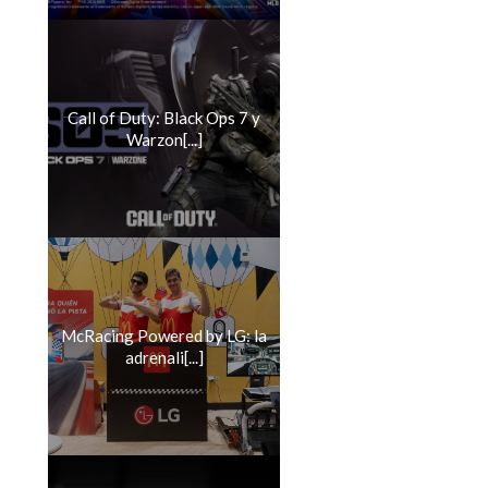
Call of Duty: Black Ops 7 y
Warzon[...]
McRacing Powered by LG: la
adrenali[...]