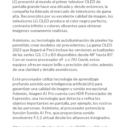
LG presentó al mundo el primer televisor OLED de
pantalla grande hace una década y, desde entonces, la
compañía ha liderado el mercado de televisores de gama
alta. Reconocidos por su excelente calidad de imagen, los
televisores LG OLED produce el color negro perfecto,
contraste infinito y colores vibrantes para obtener
imágenes sumamente realistas.
Asimismo, su tecnología de autoiluminación de píxeles ha
permitido crear modelos sin precedentes. La gama OLED
2023 que llegará al Perú incluye las versiones actualizadas
de las series G3, C3 y B3 disponibles desde 48” hasta 83”.
Con un nuevo procesador α9 y α 7AI Gen6, estos
equipos ofrecen mayor brillo y precisión del color, además
de una claridad y detalle asombrosos.
Este procesador utiliza tecnología de aprendizaje
profundo asistido por inteligencia artificial (AI) para
garantizar una calidad de imagen y sonido excepcional.
Además, Imagen AI Pro cuenta con HDR Potenciador de
Expresión, una tecnología que detecta y refina los
objetos importantes en pantalla, por ejemplo, los rostros
de las personas. Asimismo, el procesador potencia la
función Sonido AI Pro, que proporciona sonido
envolvente 9.1.2 virtual desde los altavoces integrados.